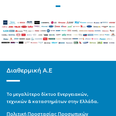
A++
A++
WIFI
Standard
WIFI
Standard
ΧΡΏΜΑ
Λευκό
ΧΡΏΜΑ
Λευκό
Διαθερμική Α.Ε
To μεγαλύτερο δίκτυο Ενεργειακών,
τεχνικών & καταστημάτων στην Ελλάδα.
Πολιτική Προστασίας Προσωπικών