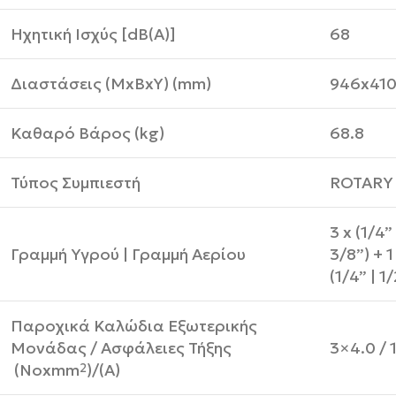
Ηχητική Ισχύς [dB(A)]
68
Διαστάσεις (MxBxY) (mm)
946x410
Καθαρό Βάρος (kg)
68.8
Τύπος Συμπιεστή
ROTARY
3 x (1/4” 
Γραμμή Υγρού | Γραμμή Αερίου
3/8”) + 1
(1/4” | 1
Παροχικά Καλώδια Εξωτερικής
Μονάδας / Ασφάλειες Τήξης
3×4.0 / 
(Νοxmm
)/(Α)
2