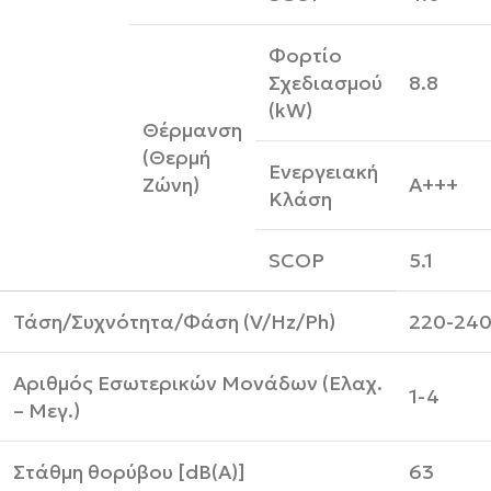
Φορτίο
Σχεδιασμού
8.8
(kW)
Θέρμανση
(Θερμή
Ενεργειακή
Ζώνη)
A+++
Κλάση
SCOP
5.1
Τάση/Συχνότητα/Φάση (V/Hz/Ph)
220-240
Αριθμός Εσωτερικών Μονάδων (Ελαχ.
1-4
– Μεγ.)
Στάθμη θορύβου [dB(A)]
63