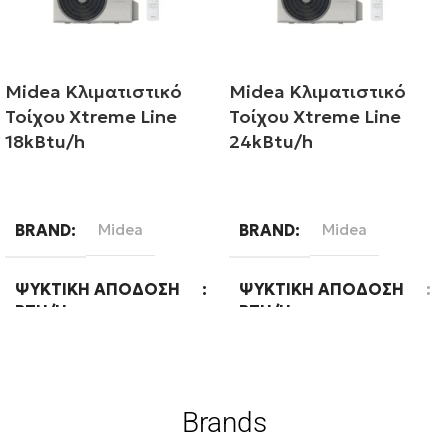
Midea Κλιματιστικό
Midea Κλιματιστικό
Τοίχου Xtreme Line
Τοίχου Xtreme Line
18kBtu/h
24kBtu/h
Διαβάστε περισσότερα
Διαβάστε περισσότερα
BRAND
Midea
BRAND
Midea
ΨΥΚΤΙΚΉ ΑΠΌΔΟΣΗ
ΨΥΚΤΙΚΉ ΑΠΌΔΟΣΗ
BTU/H
BTU/H
18000
24000
Brands
ΕΝΕΡΓΕΙΑΚΉ ΚΛΆΣΗ
ΕΝΕΡΓΕΙΑΚΉ ΚΛΆΣΗ
ΨΎΞΗΣ
ΨΎΞΗΣ