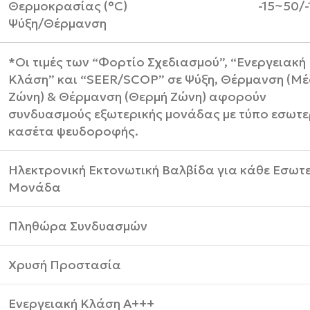
Θερμοκρασίας (°C)
-15~50/
Ψύξη/Θέρμανση
*Οι τιμές των “Φορτίο Σχεδιασμού”, “Ενεργειακή
Κλάση” και “SEER/SCOP” σε Ψύξη, Θέρμανση (Μ
Ζώνη) & Θέρμανση (Θερμή Ζώνη) αφορούν
συνδυασμούς εξωτερικής μονάδας με τύπο εσωτε
κασέτα ψευδοροφής.
Hλεκτρονική Eκτονωτική Bαλβίδα για κάθε Eσωτ
Mονάδα
Πληθώρα Συνδυασμών
Χρυσή Προστασία
Ενεργειακή Κλάση Α+++