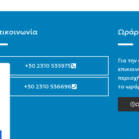
πικοινωνία
Ωράρ
Για την
+30 2310 535975
επικοιν
περιοχή
+30 2310 536696
το ωράρ
Ω