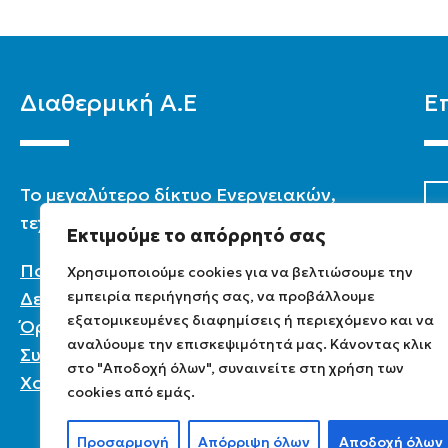
Διαθερμική Α.Ε
Ε
To μεγαλύτερο δίκτυο Ενεργειακών,
τεχνικών & καταστημάτων στην Ελλάδα.
Εκτιμούμε το απόρρητό σας
Πολιτική Προστασίας Προσωπικών
Χρησιμοποιούμε cookies για να βελτιώσουμε την
Δεδομένων
εμπειρία περιήγησής σας, να προβάλλουμε
εξατομικευμένες διαφημίσεις ή περιεχόμενο και να
Όροι χρήσης
αναλύουμε την επισκεψιμότητά μας. Κάνοντας κλικ
Συχνές ερωτήσεις
στο "Αποδοχή όλων", συναινείτε στη χρήση των
Χονδρική
cookies από εμάς.
Προσαρμογή
Απόρριψη όλων
Αποδοχή όλων