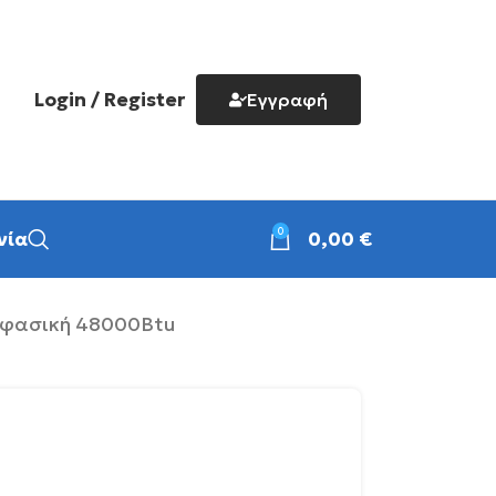
Login / Register
Εγγραφή
0
νία
0,00
€
ριφασική 48000Btu