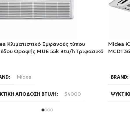
ea Κλιματιστικό Εμφανούς τύπου
Midea Κ
έδου Οροφής MUE 55k Btu/h Τριφασικό
MCD1 36
αβάστε περισσότερα
Διαβάστ
Midea
AND
BRAND
54000
ΚΤΙΚΉ ΑΠΌΔΟΣΗ BTU/H
ΨΥΚΤΙΚ
Τριφασική
ΣΗ
ΦΆΣΗ
Ready
FI
WIFI