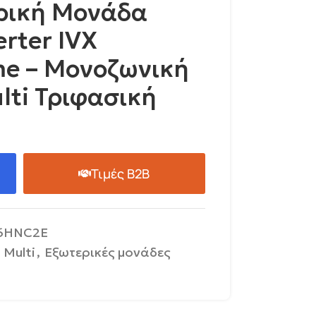
ερική Μονάδα
erter IVX
me – Μονοζωνική
lti Τριφασική
Τιμές B2B
6HNC2E
Multi
,
Εξωτερικές μονάδες