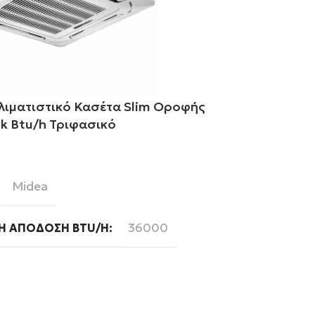
λιματιστικό Κασέτα Slim Οροφής
Midea Κλιμα
k Btu/h Τριφασικό
MCD1 55k Bt
ε περισσότερα
Διαβάστε περ
Midea
Mi
BRAND
36000
Ή ΑΠΌΔΟΣΗ BTU/H
ΨΥΚΤΙΚΉ ΑΠ
Τριφασική
Read
WIFI
Ready