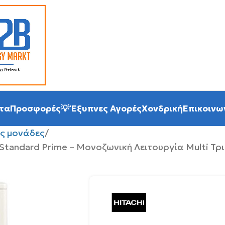
τα
Προσφορές
💡 Έξυπνες Αγορές
Χονδρική
Επικοινω
ς μονάδες
 Standard Prime – Μονοζωνική Λειτουργία Multi Τ