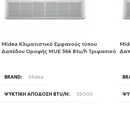
Midea Κλιματιστικό Εμφανούς τύπου
Mid
Δαπέδου Οροφής MUE 36k Btu/h Τριφασικό
Δαπ
Διαβάστε περισσότερα
Δι
Midea
BRAND
BR
36000
ΨΥΚΤΙΚΉ ΑΠΌΔΟΣΗ BTU/H
ΨΥ
Ready
WIFI
ΦΆ
Τριφασική
ΦΆΣΗ
WI