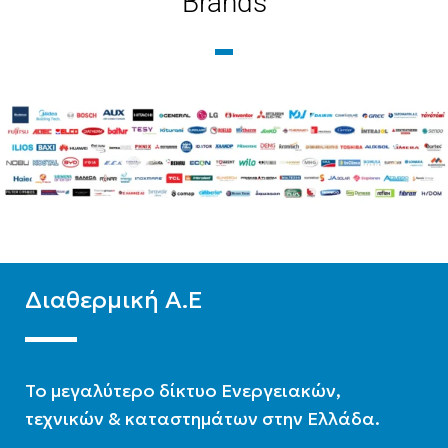
Brands
ΕΝΕΡΓΕΙΑΚΉ ΚΛΆΣΗ
ΨΎΞΗΣ
WIFI
Ready
A++
WIFI
Standard
ΧΡΏΜΑ
Λευκό
Διαθερμική Α.Ε
To μεγαλύτερο δίκτυο Ενεργειακών,
τεχνικών & καταστημάτων στην Ελλάδα.