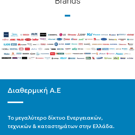
Brands
ΕΝΕΡΓΕΙΑΚΉ ΚΛΆΣΗ
ΨΎΞΗΣ
WIFI
Ready
A++
WIFI
Standard
ΧΡΏΜΑ
Λευκό
Διαθερμική Α.Ε
To μεγαλύτερο δίκτυο Ενεργειακών,
τεχνικών & καταστημάτων στην Ελλάδα.