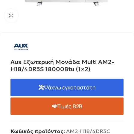
Click to enlarge
Aux Εξωτερική Μονάδα Multi AM2-
H18/4DR3S 18000Btu (1×2)
Ψάχνω εγκαταστάτη
Τιμές B2B
Κωδικός προϊόντος:
AM2‐H18/4DR3C