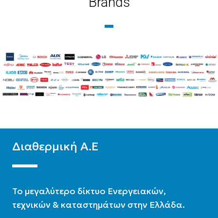
Brands
ΕΝΕΡΓΕΙΑΚΉ ΚΛΆΣΗ
ΨΎΞΗΣ
WIFI
Ready
A++
ΦΆΣΗ
Τριφασική
WIFI
Standard
ΧΡΏΜΑ
Λευκό
Διαθερμική Α.Ε
To μεγαλύτερο δίκτυο Ενεργειακών,
τεχνικών & καταστημάτων στην Ελλάδα.