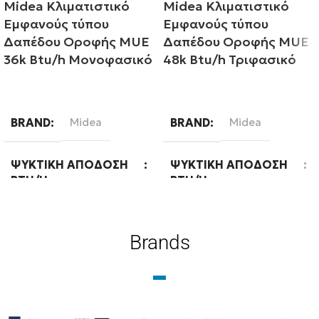
Midea Κλιματιστικό
Midea Κλιματιστικό
Εμφανούς τύπου
Εμφανούς τύπου
Δαπέδου Οροφής MUE
Δαπέδου Οροφής MUE
36k Btu/h Μονοφασικό
48k Btu/h Τριφασικό
Διαβάστε περισσότερα
Διαβάστε περισσότερα
BRAND
Midea
BRAND
Midea
ΨΥΚΤΙΚΉ ΑΠΌΔΟΣΗ
ΨΥΚΤΙΚΉ ΑΠΌΔΟΣΗ
BTU/H
BTU/H
36000
48000
Brands
WIFI
Ready
WIFI
Ready
ΦΆΣΗ
Μονοφασική
ΦΆΣΗ
Τριφασική