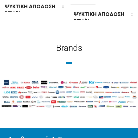
ΨΥΚΤΙΚΉ ΑΠΌΔΟΣΗ
BTU/H
ΨΥΚΤΙΚΉ ΑΠΌΔΟΣΗ
BTU/H
24000
24000
Brands
ΕΝΕΡΓΕΙΑΚΉ ΚΛΆΣΗ
ΨΎΞΗΣ
WIFI
Ready
A++
WIFI
Standard
ΧΡΏΜΑ
Λευκό