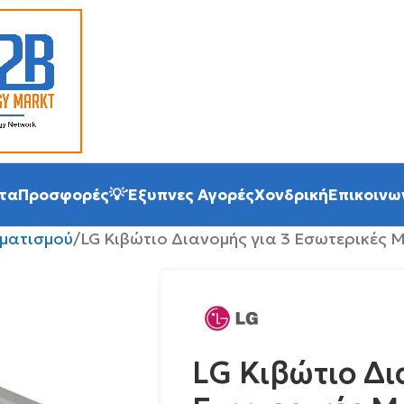
τα
Προσφορές
💡 Έξυπνες Αγορές
Χονδρική
Επικοινω
ματισμού
LG Κιβώτιο Διανομής για 3 Εσωτερικές Μ
LG Κιβώτιο Δι