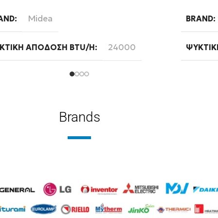
αβάστε περισσότερα
Διαβάστ
Midea
AND
BRAND
24000
ΚΤΙΚΉ ΑΠΌΔΟΣΗ BTU/H
ΨΥΚΤΙΚ
A++
ΕΡΓΕΙΑΚΉ ΚΛΆΣΗ ΨΎΞΗΣ
WIFI
Standard
FI
ΦΆΣΗ
Brands
Λευκό
ΏΜΑ