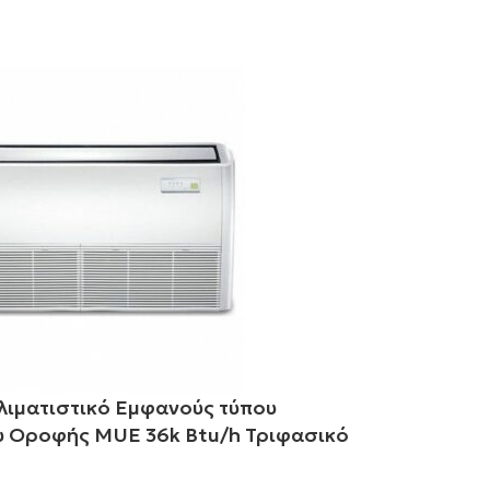
λιματιστικό Εμφανούς τύπου
Midea Κλιμα
 Οροφής MUE 36k Btu/h Τριφασικό
Δαπέδου Ορο