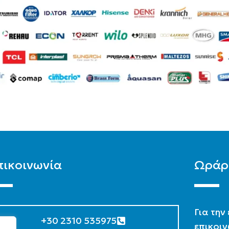
πικοινωνία
Ωράρ
Για την
+30 2310 535975
επικοιν