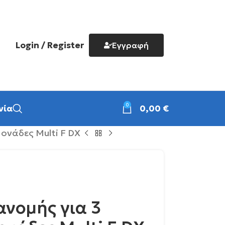
Login / Register
Εγγραφή
0
νία
0,00
€
ονάδες Multi F DX
ανομής για 3