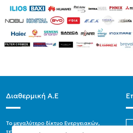
Διαθερμική Α.Ε
Ε
To μεγαλύτερο δίκτυο Ενεργειακών,
τεχνικών & καταστημάτων στην Ελλάδα.