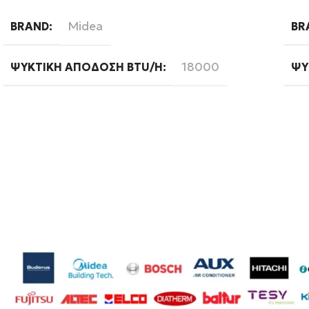
Διαβάστε περισσότερα
Δι
Midea
BRAND
BR
18000
ΨΥΚΤΙΚΉ ΑΠΌΔΟΣΗ BTU/H
ΨΥ
A++
ΕΝΕΡΓΕΙΑΚΉ ΚΛΆΣΗ ΨΎΞΗΣ
ΕΝ
Standard
WIFI
WI
Λευκό
ΧΡΏΜΑ
ΧΡ