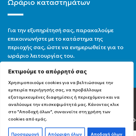
Ωράριο καταστημάτων
Για την εξυπηρέτησή σας, παρακαλούμε
επικοινωνήστε με το κατάστημα της
περιοχής σας, ώστε να ενημερωθείτε για το
ωράριο λειτουργίας του.
Εκτιμούμε το απόρρητό σας
Ωράριο λειτουργίας : 07:30 – 16:00
Χρησιμοποιούμε cookies για να βελτιώσουμε την
εμπειρία περιήγησής σας, να προβάλλουμε
εξατομικευμένες διαφημίσεις ή περιεχόμενο και να
Diathermiki.gr © 2022
αναλύουμε την επισκεψιμότητά μας. Κάνοντας κλικ
στο "Αποδοχή όλων", συναινείτε στη χρήση των
cookies από εμάς.
Αρ. Γ.Ε.ΜΗ: 0584471040
Προσαρμογή
Απόρριψη όλων
Αποδοχή όλων
0