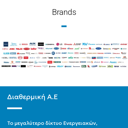
48000
Brands
ΕΝΕΡΓΕΙΑΚΉ ΚΛΆΣΗ
ΨΎΞΗΣ
WIFI
Ready
A++
ΦΆΣΗ
Τριφασική
WIFI
Standard
ΧΡΏΜΑ
Λευκό
Διαθερμική Α.Ε
To μεγαλύτερο δίκτυο Ενεργειακών,