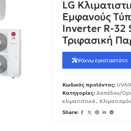
LG Κλιματιστ
Εμφανούς Τύπ
Inverter R-32 
Τριφασική Πα
Ψάχνω εγκαταστάτη
Κωδικός προϊόντος:
UV60
Κατηγορίες:
Δαπέδου/Ορ
κλιματιστικά
,
Κλιματισμό
Share: