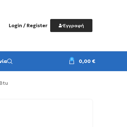
Login / Register
Εγγραφή
0
νία
0,00
€
Btu