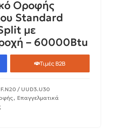
ικό Οροφής
ου Standard
Split με
ροχή – 60000Btu
Τιμές B2B
F.N20 / UUD3.U30
οφής
,
Επαγγελματικά
ς