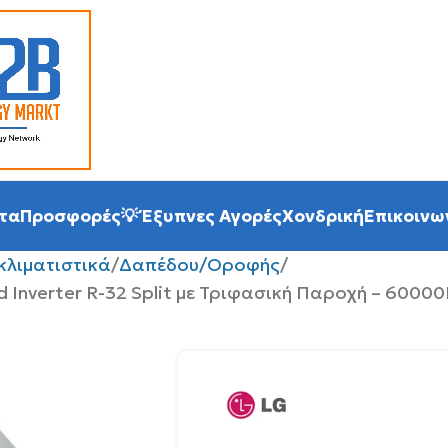
τα
Προσφορές
💡 Έξυπνες Αγορές
Χονδρική
Επικοινω
κλιματιστικά
Δαπέδου/Οροφής
Inverter R-32 Split με Τριφασική Παροχή – 60000