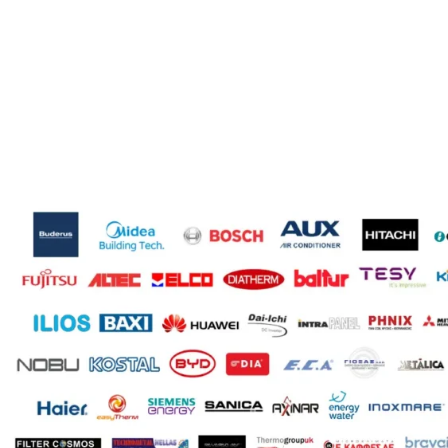
Ready
WIFI
ΦΆ
Μονοφασική
ΦΆΣΗ