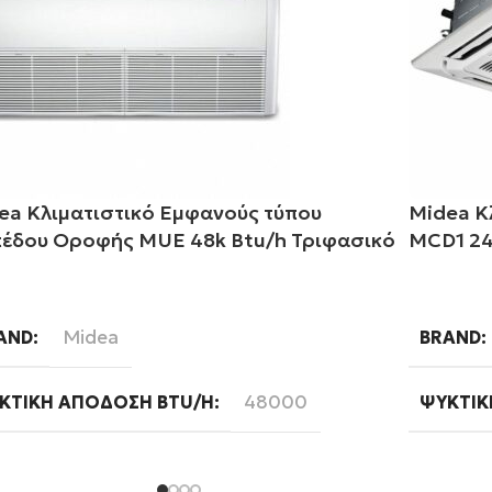
ea Κλιματιστικό Εμφανούς τύπου
Midea Κ
έδου Οροφής MUE 48k Btu/h Τριφασικό
MCD1 24
αβάστε περισσότερα
Διαβάστ
Midea
AND
BRAND
48000
ΚΤΙΚΉ ΑΠΌΔΟΣΗ BTU/H
ΨΥΚΤΙΚ
Ready
FI
WIFI