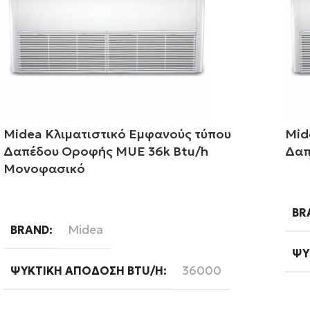
Midea Κλιματιστικό Εμφανούς τύπου
Mid
Δαπέδου Οροφής MUE 36k Btu/h
Δαπ
Μονοφασικό
Δι
Διαβάστε περισσότερα
BR
Midea
BRAND
ΨΥ
36000
ΨΥΚΤΙΚΉ ΑΠΌΔΟΣΗ BTU/H
WI