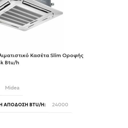
λιματιστικό Κασέτα Slim Οροφής
Midea Κλιμα
k Btu/h
MCD1 36k Bt
ε περισσότερα
Διαβάστε περ
Midea
Mi
BRAND
24000
Ή ΑΠΌΔΟΣΗ BTU/H
ΨΥΚΤΙΚΉ ΑΠ
Ready
Read
WIFI