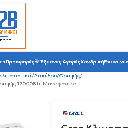
τα
Προσφορές
💡 Έξυπνες Αγορές
Χονδρική
Επικοινω
κλιματιστικά
Δαπέδου/Οροφής
/Οροφής 12000Βtu Μονοφασικό