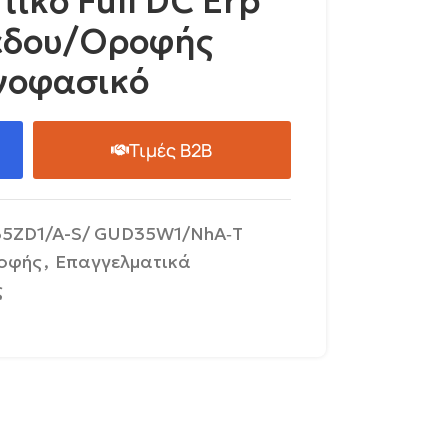
τικό Full DC Erp
έδου/Οροφής
νοφασικό
Τιμές B2B
5ZD1/A-S/ GUD35W1/NhA‐T
οφής
,
Επαγγελματικά
ς