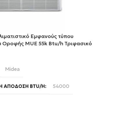
λιματιστικό Εμφανούς τύπου
Midea Κλιμα
 Οροφής MUE 55k Btu/h Τριφασικό
MCD1 30k Bt
ε περισσότερα
Διαβάστε περ
Midea
Mi
BRAND
54000
Ή ΑΠΌΔΟΣΗ BTU/H
ΨΥΚΤΙΚΉ ΑΠ
Τριφασική
Read
WIFI
Ready