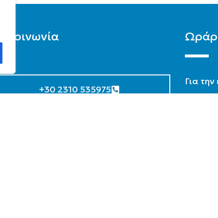
πικοινωνία
Ωράρ
Για την
+30 2310 535975
επικοιν
περιοχή
+30 2310 536696
το ωράρ
Ω