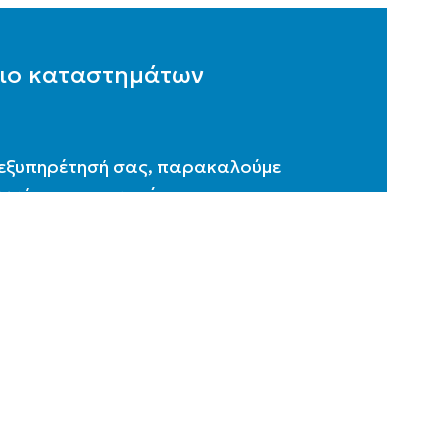
ιο καταστημάτων
 εξυπηρέτησή σας, παρακαλούμε
ωνήστε με το κατάστημα της
ς σας, ώστε να ενημερωθείτε για
ιο λειτουργίας του.
ράριο λειτουργίας : 07:30 – 16:00