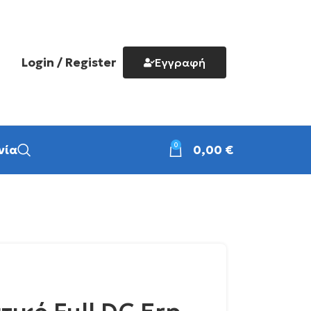
Login / Register
Εγγραφή
0
νία
0,00
€