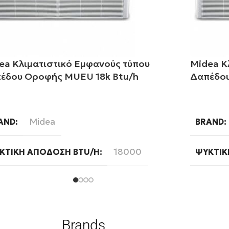
ea Κλιματιστικό Εμφανούς τύπου
Midea Κ
έδου Οροφής MUEU 18k Btu/h
Δαπέδου
αβάστε περισσότερα
Διαβάστ
Midea
AND
BRAND
18000
ΚΤΙΚΉ ΑΠΌΔΟΣΗ BTU/H
ΨΥΚΤΙΚ
Ready
FI
ΦΆΣΗ
WIFI
Brands