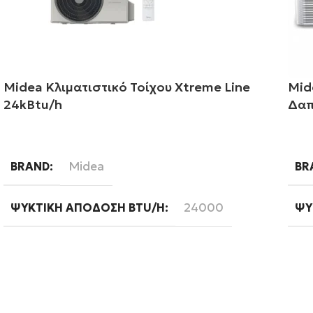
Midea Κλιματιστικό Τοίχου Xtreme Line
Mid
24kBtu/h
Δαπ
Διαβάστε περισσότερα
Δι
Midea
BRAND
BR
24000
ΨΥΚΤΙΚΉ ΑΠΌΔΟΣΗ BTU/H
ΨΥ
A++
ΕΝΕΡΓΕΙΑΚΉ ΚΛΆΣΗ ΨΎΞΗΣ
WI
Standard
WIFI