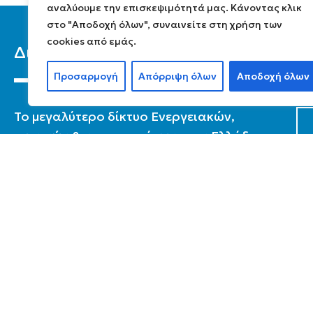
αναλύουμε την επισκεψιμότητά μας. Κάνοντας κλικ
στο "Αποδοχή όλων", συναινείτε στη χρήση των
cookies από εμάς.
Διαθερμική Α.Ε
Ε
Προσαρμογή
Απόρριψη όλων
Αποδοχή όλων
To μεγαλύτερο δίκτυο Ενεργειακών,
τεχνικών & καταστημάτων στην Ελλάδα.
Πολιτική Προστασίας Προσωπικών
Δεδομένων
Όροι χρήσης
Συχνές ερωτήσεις
Χονδρική