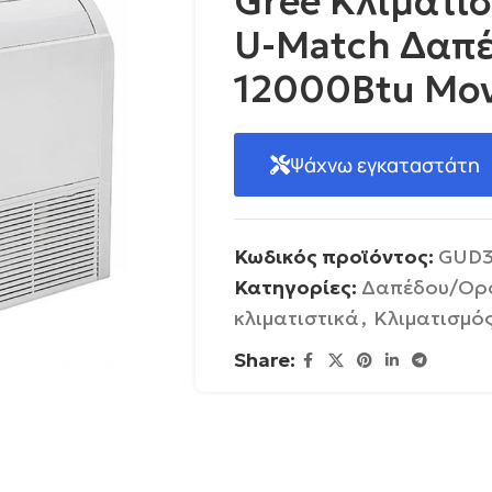
Gree Κλιματισ
U-Match Δαπ
12000Βtu Μο
Ψάχνω εγκαταστάτη
Κωδικός προϊόντος:
GUD3
Κατηγορίες:
Δαπέδου/Ορ
κλιματιστικά
,
Κλιματισμό
Share: