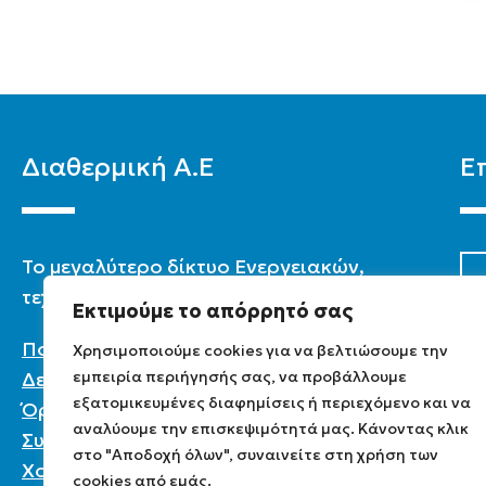
Διαθερμική Α.Ε
Ε
To μεγαλύτερο δίκτυο Ενεργειακών,
τεχνικών & καταστημάτων στην Ελλάδα.
Εκτιμούμε το απόρρητό σας
Πολιτική Προστασίας Προσωπικών
Χρησιμοποιούμε cookies για να βελτιώσουμε την
εμπειρία περιήγησής σας, να προβάλλουμε
Δεδομένων
εξατομικευμένες διαφημίσεις ή περιεχόμενο και να
Όροι χρήσης
αναλύουμε την επισκεψιμότητά μας. Κάνοντας κλικ
Συχνές ερωτήσεις
στο "Αποδοχή όλων", συναινείτε στη χρήση των
Χονδρική
cookies από εμάς.