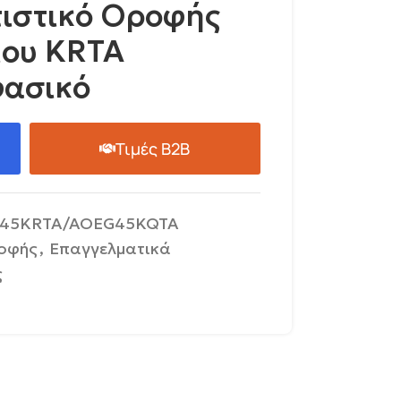
τιστικό Οροφής
που KRTA
φασικό
Τιμές B2B
45KRTA/AOΕG45KQTA
οφής
,
Επαγγελματικά
ς