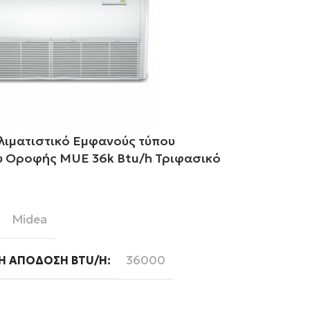
λιματιστικό Εμφανούς τύπου
Midea Κλιμα
 Οροφής MUE 36k Btu/h Τριφασικό
MCD1 30k Bt
ε περισσότερα
Διαβάστε περ
Midea
Mi
BRAND
36000
Ή ΑΠΌΔΟΣΗ BTU/H
ΨΥΚΤΙΚΉ ΑΠ
Ready
Read
WIFI