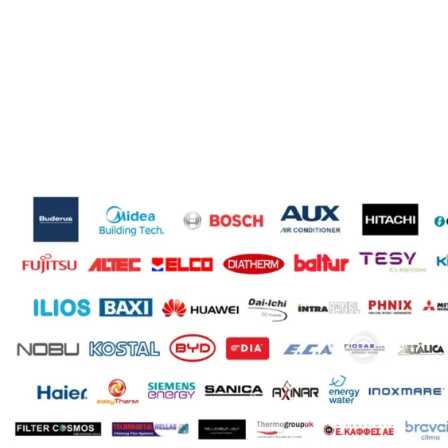
Standard
WIFI
Λευκό
ΧΡΏΜΑ