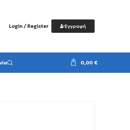
Login / Register
Εγγραφή
0
νία
0,00
€