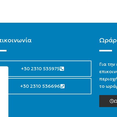
πικοινωνία
Ωράρ
Για την
+30 2310 535975
επικοιν
περιοχή
+30 2310 536696
το ωράρ
Ω