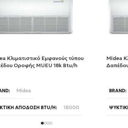
ea Κλιματιστικό Εμφανούς τύπου
Midea Κ
έδου Οροφής MUEU 18k Btu/h
Δαπέδου
αβάστε περισσότερα
Διαβάστ
Midea
AND
BRAND
18000
ΚΤΙΚΉ ΑΠΌΔΟΣΗ BTU/H
ΨΥΚΤΙΚ
Ready
FI
WIFI