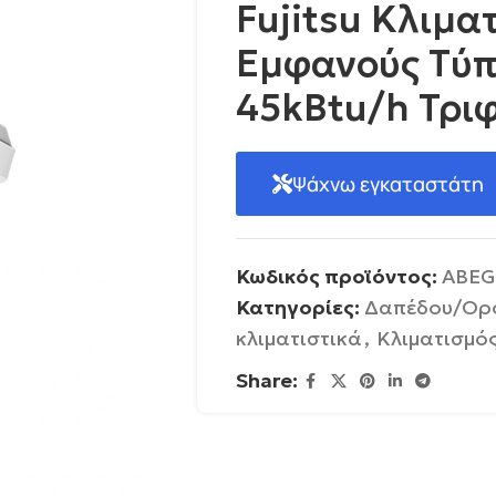
Fujitsu Κλιμα
Eμφανούς Tύ
45kBtu/h Τρι
Ψάχνω εγκαταστάτη
Κωδικός προϊόντος:
ABEG
Κατηγορίες:
Δαπέδου/Ορ
κλιματιστικά
,
Κλιματισμό
Share: