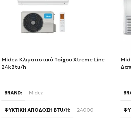
Midea Κλιματιστικό Τοίχου Xtreme Line
Mid
24kBtu/h
Δαπ
Διαβάστε περισσότερα
Δι
Midea
BRAND
BR
24000
ΨΥΚΤΙΚΉ ΑΠΌΔΟΣΗ BTU/H
ΨΥ
A++
ΕΝΕΡΓΕΙΑΚΉ ΚΛΆΣΗ ΨΎΞΗΣ
WI