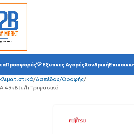
τα
Προσφορές
💡 Έξυπνες Αγορές
Χονδρική
Επικοινω
κλιματιστικά
Δαπέδου/Οροφής
TA 45kBtu/h Τριφασικό