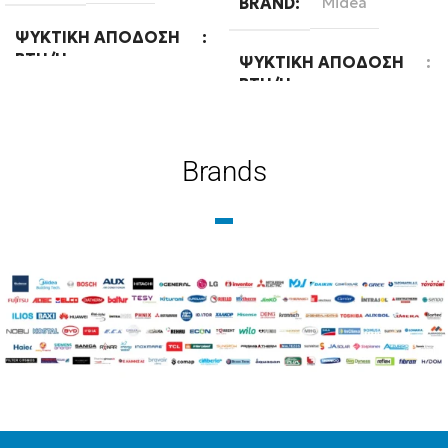
BRAND
Midea
ΨΥΚΤΙΚΉ ΑΠΌΔΟΣΗ
BTU/H
ΨΥΚΤΙΚΉ ΑΠΌΔΟΣΗ
BTU/H
18000
18000
Brands
ΕΝΕΡΓΕΙΑΚΉ ΚΛΆΣΗ
ΨΎΞΗΣ
WIFI
Ready
A++
WIFI
Standard
ΧΡΏΜΑ
Λευκό