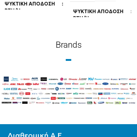
ΨΥΚΤΙΚΉ ΑΠΌΔΟΣΗ
BTU/H
ΨΥΚΤΙΚΉ ΑΠΌΔΟΣΗ
BTU/H
24000
18000
Brands
ΕΝΕΡΓΕΙΑΚΉ ΚΛΆΣΗ
ΨΎΞΗΣ
WIFI
Ready
A++
WIFI
Standard
ΧΡΏΜΑ
Λευκό
Διαθερμική Α.Ε