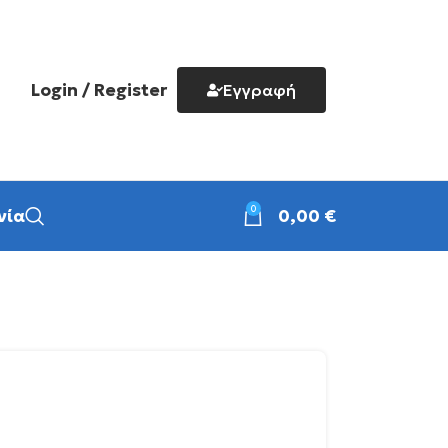
Login / Register
Εγγραφή
0
νία
0,00
€