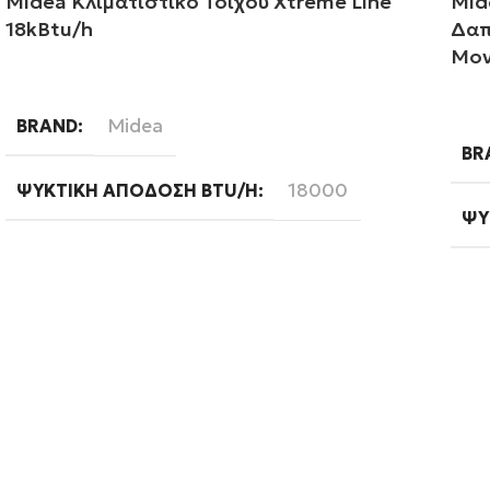
Midea Κλιματιστικό Τοίχου Xtreme Line
Mid
18kBtu/h
Δαπ
Μον
Διαβάστε περισσότερα
Δι
Midea
BRAND
BR
18000
ΨΥΚΤΙΚΉ ΑΠΌΔΟΣΗ BTU/H
ΨΥ
A++
ΕΝΕΡΓΕΙΑΚΉ ΚΛΆΣΗ ΨΎΞΗΣ
WI
Standard
WIFI
ΦΆ
Λευκό
ΧΡΏΜΑ