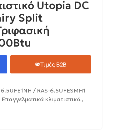
τιστικό Utopia DC
iry Split
Τριφασική
000Btu
Τιμές B2B
-6.5UFE1NH / RAS-6.5UFESMH1
Επαγγελματικά κλιματιστικά
,