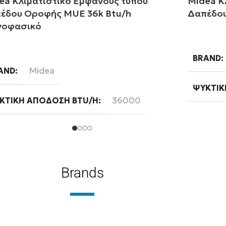
ea Κλιματιστικό Εμφανούς τύπου
Midea Κ
έδου Οροφής MUE 36k Btu/h
Δαπέδου
οφασικό
Διαβάστ
αβάστε περισσότερα
BRAND
Midea
AND
ΨΥΚΤΙΚ
36000
ΚΤΙΚΉ ΑΠΌΔΟΣΗ BTU/H
WIFI
Ready
FI
ΦΆΣΗ
Μονοφασική
ΣΗ
Brands