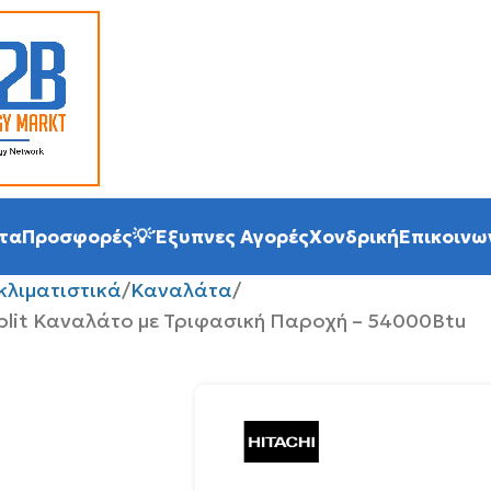
τα
Προσφορές
💡 Έξυπνες Αγορές
Χονδρική
Επικοινω
κλιματιστικά
Καναλάτα
 Split Καναλάτο με Τριφασική Παροχή – 54000Btu