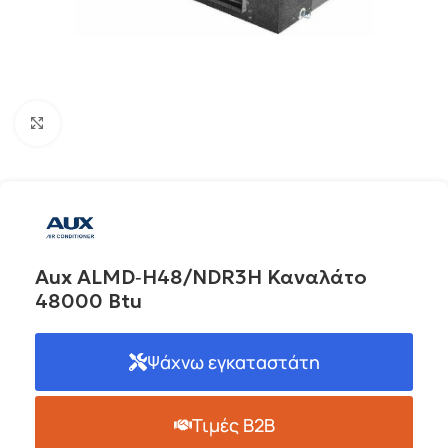
Click to enlarge
Aux ALMD‐H48/NDR3H Καναλάτο
48000 Btu
Ψάχνω εγκαταστάτη
Τιμές B2B