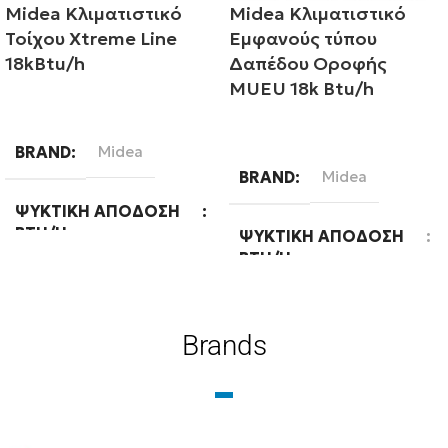
Midea Κλιματιστικό
Midea Κλιματιστικό
Τοίχου Xtreme Line
Εμφανούς τύπου
18kBtu/h
Δαπέδου Οροφής
MUEU 18k Btu/h
Διαβάστε περισσότερα
Διαβάστε περισσότερα
BRAND
Midea
BRAND
Midea
ΨΥΚΤΙΚΉ ΑΠΌΔΟΣΗ
BTU/H
ΨΥΚΤΙΚΉ ΑΠΌΔΟΣΗ
BTU/H
18000
18000
Brands
ΕΝΕΡΓΕΙΑΚΉ ΚΛΆΣΗ
ΨΎΞΗΣ
WIFI
Ready
A++