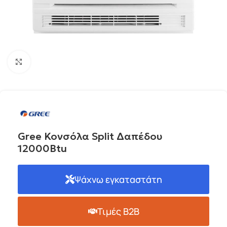
Click to enlarge
Gree Κονσόλα Split Δαπέδου
12000Btu
Ψάχνω εγκαταστάτη
Τιμές B2B