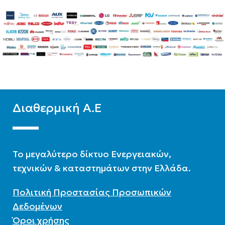
BRAND
Diatherm-b
ΥΛΙΚΌ
Glass
ΕΠΙΦΆΝΕΙΑ(M2)
2,5
ΥΛΙΚΌ
Glass
ΑΡ. ΣΥΛΛΕΚΤΏΝ
1
Διαθερμική Α.Ε
ΛΊΤΡΑ
150
To μεγαλύτερο δίκτυο Ενεργειακών,
ΣΥΛΛΈΚΤΗΣ
τεχνικών & καταστημάτων στην Ελλάδα.
Επιλεκτικός συλλέκτης
Πολιτική Προστασίας Προσωπικών
Δεδομένων
Όροι χρήσης