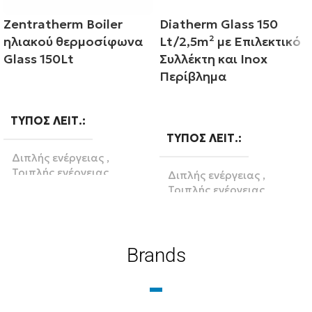
Zentratherm Boiler
Diatherm Glass 150
ηλιακού θερμοσίφωνα
Lt/2,5m² με Επιλεκτικό
Glass 150Lt
Συλλέκτη και Inox
Περίβλημα
Διαβάστε περισσότερα
Διαβάστε περισσότερα
ΤΎΠΟΣ ΛΕΙΤ.
ΤΎΠΟΣ ΛΕΙΤ.
Διπλής ενέργειας
,
Τριπλής ενέργειας
Διπλής ενέργειας
,
Τριπλής ενέργειας
ΛΊΤΡΑ
150
ΒΆΣΗ
Brands
BRAND
Κεραμοσκεπή
,
Ταράτσα
Zentratherm-evil