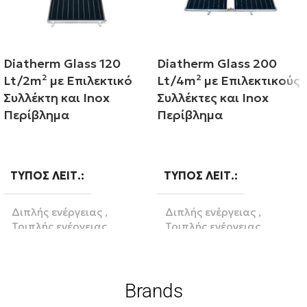
Diatherm Glass 120
Diatherm Glass 200
Lt/2m² με Επιλεκτικό
Lt/4m² με Επιλεκτικούς
Συλλέκτη και Inox
Συλλέκτες και Inox
Περίβλημα
Περίβλημα
Διαβάστε περισσότερα
Διαβάστε περισσότερα
ΤΎΠΟΣ ΛΕΙΤ.
ΤΎΠΟΣ ΛΕΙΤ.
Διπλής ενέργειας
,
Διπλής ενέργειας
,
Τριπλής ενέργειας
Τριπλής ενέργειας
ΒΆΣΗ
ΒΆΣΗ
Brands
Κεραμοσκεπή
,
Κεραμοσκεπή
,