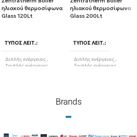
Zentratherm Boiler
Zentratherm Boiler
ηλιακού θερμοσίφωνα
ηλιακού θερμοσίφωνα
Glass 120Lt
Glass 200Lt
Διαβάστε περισσότερα
Διαβάστε περισσότερα
ΤΎΠΟΣ ΛΕΙΤ.
ΤΎΠΟΣ ΛΕΙΤ.
Διπλής ενέργειας
,
Διπλής ενέργειας
,
Τριπλής ενέργειας
Τριπλής ενέργειας
ΛΊΤΡΑ
120
ΛΊΤΡΑ
200
Brands
BRAND
BRAND
Zentratherm-evil
Zentratherm-evil
ΥΛΙΚΌ
Glass
ΥΛΙΚΌ
Glass