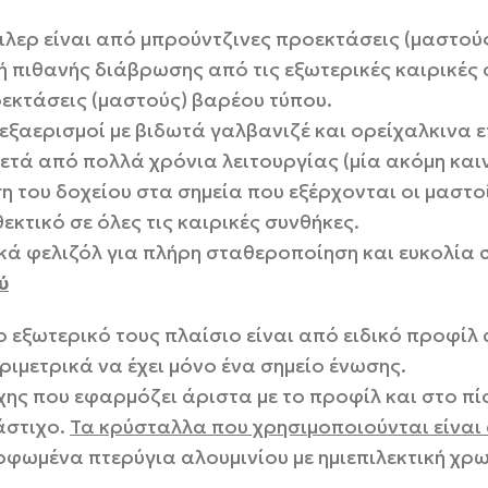
λερ είναι από μπρούντζινες προεκτάσεις (μαστού
ή πιθανής διάβρωσης από τις εξωτερικές καιρικές 
εκτάσεις (μαστούς) βαρέου τύπου.
εξαερισμοί με βιδωτά γαλβανιζέ και ορείχαλκινα 
τά από πολλά χρόνια λειτουργίας (μία ακόμη καιν
η του δοχείου στα σημεία που εξέρχονται οι μαστ
εκτικό σε όλες τις καιρικές συνθήκες.
ικά φελιζόλ για πλήρη σταθεροποίηση και ευκολία
ύ
ο εξωτερικό τους πλαίσιο είναι από ειδικό προφίλ
ιμετρικά να έχει μόνο ένα σημείο ένωσης.
ης που εφαρμόζει άριστα με το προφίλ και στο πί
άστιχο.
Τα κρύσταλλα που χρησιμοποιούνται είναι
ωμένα πτερύγια αλουμινίου με ημιεπιλεκτική χρω