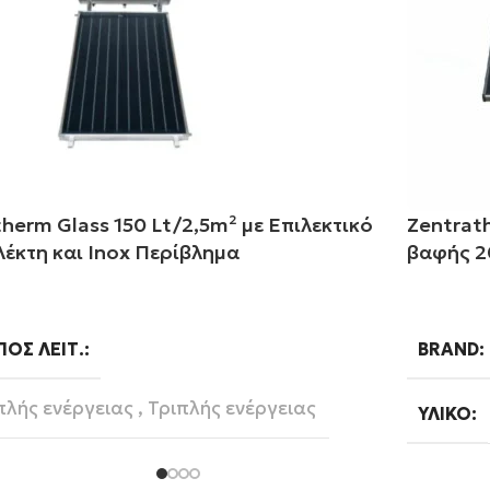
therm Glass 150 Lt/2,5m² με Επιλεκτικό
Zentrat
λέκτη και Inox Περίβλημα
βαφής 2
αβάστε περισσότερα
Διαβάστ
ΠΟΣ ΛΕΙΤ.
BRAND
πλής ενέργειας
,
Τριπλής ενέργειας
ΥΛΙΚΌ
Κεραμοσκεπή
,
Ταράτσα
ΣΗ
ΛΊΤΡΑ