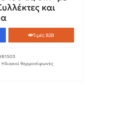
Συλλέκτες και
μα
Τιμές B2B
HB1503
Ηλιακοί θερμοσίφωνες