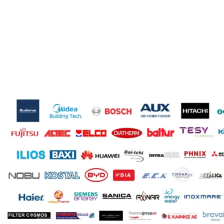
Diatherm-b
BRAND
BR
2
ΕΠΙΦΆΝΕΙΑ(M2)
ΕΠ
Glass
ΥΛΙΚΌ
ΥΛ
1
ΑΡ. ΣΥΛΛΕΚΤΏΝ
ΑΡ
120
ΛΊΤΡΑ
ΛΊ
Επιλεκτικός συλλέκτης
ΣΥΛΛΈΚΤΗΣ
ΣΥ