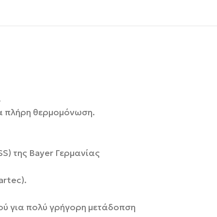
.
α πλήρη θερμομόνωση.
S) της Bayer Γερμανίας
rtec).
ρού για πολύ γρήγορη μετάδοπση