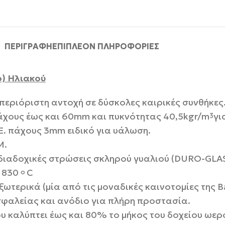
ΠΕΡΙΓΡΑΦΉ
ΕΠΙΠΛΈΟΝ ΠΛΗΡΟΦΟΡΊΕΣ
) Ηλιακού
περιόριστη αντοχή σε δύσκολες καιρικές συνθήκες
άχους έως και 60mm και πυκνότητας 40,5kgr/m
γι
3
.E. πάχους 3mm ειδικό για υάλωση.
M.
διαδοχικές στρώσεις σκληρού γυαλιού (DURO-GLAS
ε 830
C
o
ωτερικά (μία από τις μοναδικές καινοτομίες της Ba
φαλείας και ανόδιο για πλήρη προστασία.
υ καλύπτει έως και 80% το μήκος του δοχείου ωε