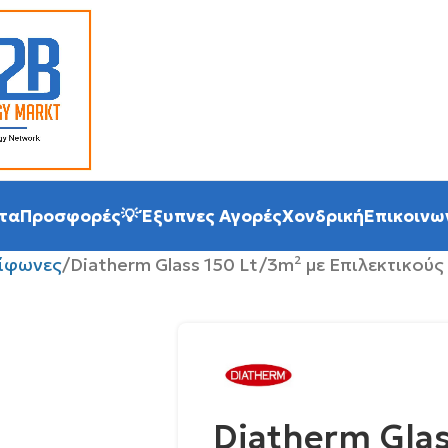
τα
Προσφορές
💡 Έξυπνες Αγορές
Χονδρική
Επικοινω
σίφωνες
Diatherm Glass 150 Lt/3m² με Επιλεκτικούς
Diatherm Glas