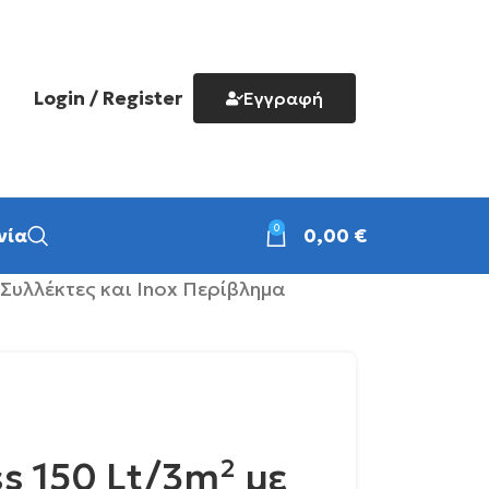
Login / Register
Εγγραφή
0
νία
0,00
€
 Συλλέκτες και Inox Περίβλημα
s 150 Lt/3m² με