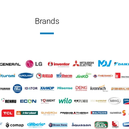
Diatherm-b
AND
ΣΥΛΛΈΚ
Brands
2,5
ΙΦΆΝΕΙΑ(M2)
ΑΡ. ΣΥ
Glass
ΙΚΌ
ΤΎΠΟΣ Λ
1
Διπλής 
. ΣΥΛΛΕΚΤΏΝ
150
ΤΡΑ
ΒΆΣΗ
Επιλεκτικός συλλέκτης
ΛΛΈΚΤΗΣ
ΕΠΙΦΆΝ