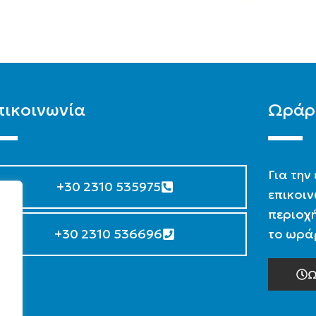
πικοινωνία
Ωράρ
Για την
+30 2310 535975
επικοιν
περιοχή
+30 2310 536696
το ωράρ
Ω