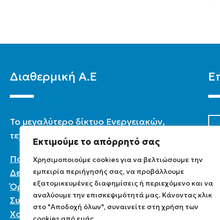
Διαθερμική Α.Ε
Ε
To μεγαλύτερο δίκτυο Ενεργειακών,
τεχνικών & καταστημάτων στην Ελλάδα.
Εκτιμούμε το απόρρητό σας
Πολιτική Προστασίας Προσωπικών
Χρησιμοποιούμε cookies για να βελτιώσουμε την
εμπειρία περιήγησής σας, να προβάλλουμε
Δεδομένων
εξατομικευμένες διαφημίσεις ή περιεχόμενο και να
Όροι χρήσης
αναλύουμε την επισκεψιμότητά μας. Κάνοντας κλικ
Συχνές ερωτήσεις
στο "Αποδοχή όλων", συναινείτε στη χρήση των
Χονδρική
cookies από εμάς.