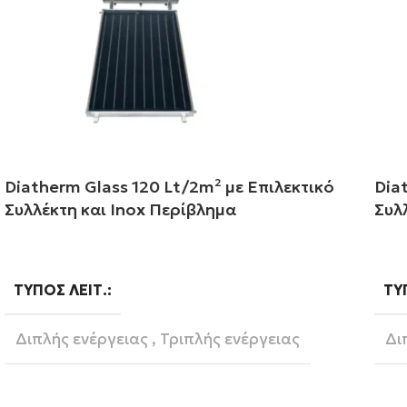
Diatherm Glass 120 Lt/2m² με Επιλεκτικό
Dia
Συλλέκτη και Inox Περίβλημα
Συλ
Διαβάστε περισσότερα
Δι
ΤΎΠΟΣ ΛΕΙΤ.
ΤΎ
Διπλής ενέργειας
,
Τριπλής ενέργειας
Δι
Κεραμοσκεπή
,
Ταράτσα
ΒΆΣΗ
ΒΆ