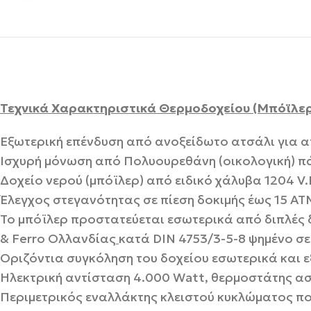
Τεχνικά Χαρακτηριστικά Θερμοδοχείου (Μπόϊλερ
Εξωτερική επένδυση από ανοξείδωτο ατσάλι για α
Ισχυρή μόνωση από Πολυουρεθάνη (οικολογική) π
Δοχείο νερού (μπόϊλερ) από ειδικό χάλυβα 1204 V
Έλεγχος στεγανότητας σε πίεση δοκιμής έως 15 AT
Το μπόϊλερ προστατεύεται εσωτερικά από διπλές 
& Ferro Ολλανδίας
κατά DIN 4753/3-5-8 ψημένο σ
Οριζόντια συγκόληση του δοχείου εσωτερικά και εξ
Ηλεκτρική αντίσταση 4.000 Watt, θερμοστάτης ασ
Περιμετρικός εναλλάκτης κλειστού κυκλώματος πο