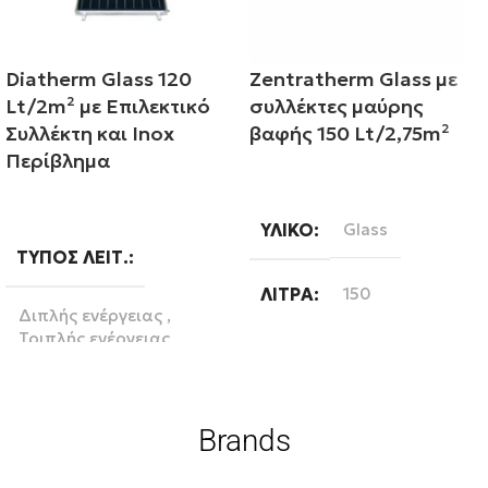
Diatherm Glass 120
Zentratherm Glass με
Lt/2m² με Επιλεκτικό
συλλέκτες μαύρης
Συλλέκτη και Inox
βαφής 150 Lt/2,75m²
Περίβλημα
Διαβάστε περισσότερα
Διαβάστε περισσότερα
ΥΛΙΚΌ
Glass
ΤΎΠΟΣ ΛΕΙΤ.
ΛΊΤΡΑ
150
Διπλής ενέργειας
,
Τριπλής ενέργειας
ΣΥΛΛΈΚΤΗΣ
ΒΆΣΗ
Μαύρος συλλέκτης
Brands
Κεραμοσκεπή
,
ΑΡ. ΣΥΛΛΕΚΤΏΝ
2
Ταράτσα