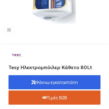
Click to enlarge
Tesy Ηλεκτρομπόιλερ Κάθετο 80Lt
Ψάχνω εγκαταστάτη
Τιμές B2B