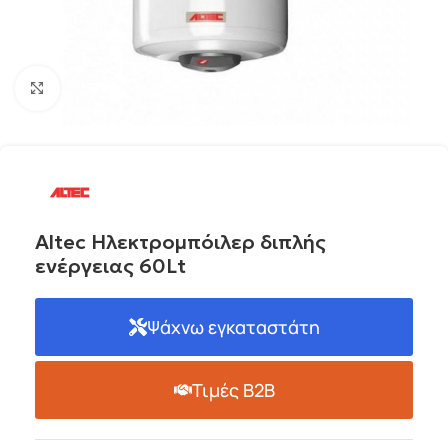
Click to enlarge
Altec Ηλεκτρομπόιλερ διπλής
ενέργειας 60Lt
Ψάχνω εγκαταστάτη
Τιμές B2B