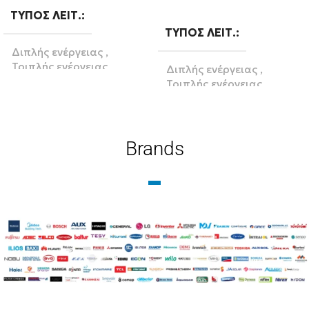
Διαβάστε περισσότερα
ΤΎΠΟΣ ΛΕΙΤ.
ΤΎΠΟΣ ΛΕΙΤ.
Διπλής ενέργειας
,
Τριπλής ενέργειας
Διπλής ενέργειας
,
Τριπλής ενέργειας
ΛΊΤΡΑ
200
ΒΆΣΗ
Brands
BRAND
Κεραμοσκεπή
,
Ταράτσα
Zentratherm-evil
BRAND
Diatherm-b
ΥΛΙΚΌ
Glass
ΕΠΙΦΆΝΕΙΑ(M2)
3
ΥΛΙΚΌ
Glass