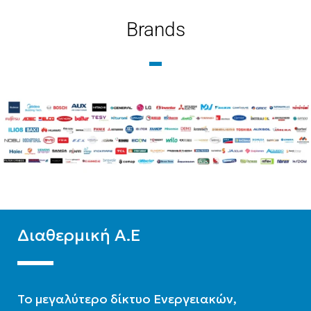
ΒΆΣΗ
Brands
BRAND
Κεραμοσκεπή
,
Ταράτσα
Zentratherm-evil
BRAND
Diatherm-b
ΥΛΙΚΌ
Glass
ΕΠΙΦΆΝΕΙΑ(M2)
2
ΥΛΙΚΌ
Glass
ΑΡ. ΣΥΛΛΕΚΤΏΝ
1
Διαθερμική Α.Ε
ΛΊΤΡΑ
120
To μεγαλύτερο δίκτυο Ενεργειακών,
ΣΥΛΛΈΚΤΗΣ