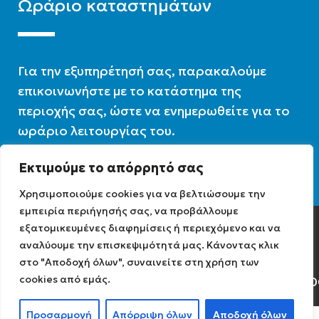
Ωράριο καταστημάτων
Για την εξυπηρέτησή σας, παρακαλούμε
επικοινωνήστε με το κατάστημα της
περιοχής σας, ώστε να ενημερωθείτε για το
ωράριο λειτουργίας του.
Εκτιμούμε το απόρρητό σας
Ωράριο λειτουργίας : 07:30 – 16:00
Χρησιμοποιούμε cookies για να βελτιώσουμε την
εμπειρία περιήγησής σας, να προβάλλουμε
εξατομικευμένες διαφημίσεις ή περιεχόμενο και να
Diathermiki.gr © 2022
αναλύουμε την επισκεψιμότητά μας. Κάνοντας κλικ
στο "Αποδοχή όλων", συναινείτε στη χρήση των
cookies από εμάς.
Αρ. Γ.Ε.ΜΗ: 0584471040
Προσαρμογή
Απόρριψη όλων
Αποδοχή όλων
0