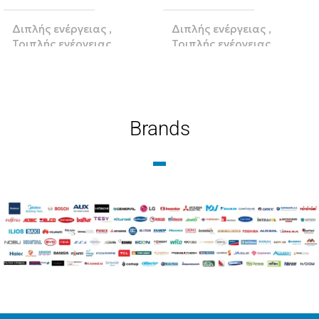
Διπλής ενέργειας
,
Διπλής ενέργειας
,
Τριπλής ενέργειας
Τριπλής ενέργειας
ΛΊΤΡΑ
120
ΛΊΤΡΑ
200
Brands
BRAND
BRAND
Zentratherm-evil
Zentratherm-evil
ΥΛΙΚΌ
Glass
ΥΛΙΚΌ
Glass