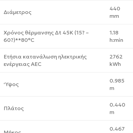
440
Διάμετρος
mm
Χρόνος θέρμανσης Δt 45K (15? –
1.18
60?)**80°C
h:min
Ετήσια κατανάλωση ηλεκτρικής
2762
ενέργειας AEC
kWh
0.985
‘Υψος
m
0.440
Πλάτος
m
0.467
Μήκος