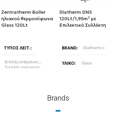
Zentratherm Boiler
Diatherm DNS
ηλιακού θερμοσίφωνα
120Lt/1,95m² με
Glass 120Lt
Επιλεκτικό Συλλέκτη
Διαβάστε περισσότερα
Διαβάστε περισσότερα
ΤΎΠΟΣ ΛΕΙΤ.
BRAND
Diatherm-c
Διπλής ενέργειας
,
ΥΛΙΚΌ
Glass
Τριπλής ενέργειας
ΛΊΤΡΑ
120
ΛΊΤΡΑ
120
ΣΥΛΛΈΚΤΗΣ
Brands
BRAND
Επιλεκτικός συλλέκτης
Zentratherm-evil