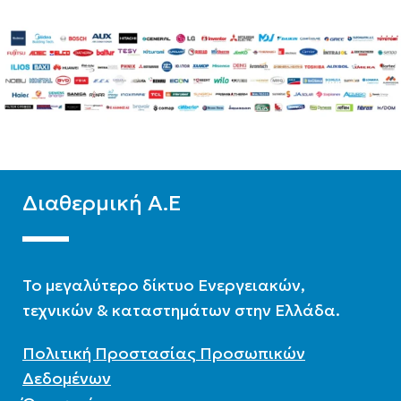
ΑΡ. ΣΥΛΛΕΚΤΏΝ
1
ΥΛΙΚΌ
Glass
ΤΎΠΟΣ ΛΕΙΤ.
Διπλής ενέργειας
,
Τριπλής ενέργειας
ΒΆΣΗ
Διαθερμική Α.Ε
Κεραμοσκεπή
,
Ταράτσα
To μεγαλύτερο δίκτυο Ενεργειακών,
τεχνικών & καταστημάτων στην Ελλάδα.
ΕΠΙΦΆΝΕΙΑ(M2)
1,95
Πολιτική Προστασίας Προσωπικών
Δεδομένων