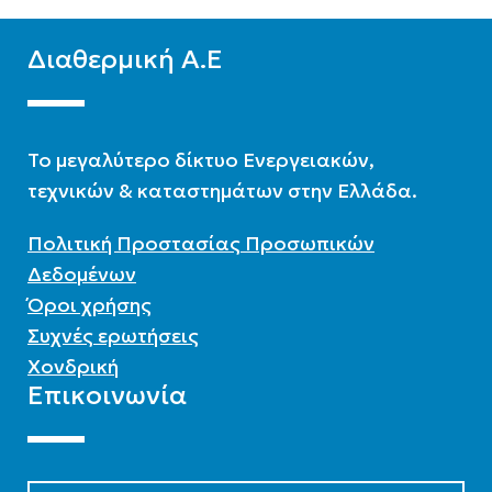
ΑΡ. ΣΥΛΛΕΚΤΏΝ
2
ΑΡ. ΣΥΛΛΕΚΤΏΝ
2
Διαθερμική Α.Ε
ΛΊΤΡΑ
150
ΛΊΤΡΑ
300
To μεγαλύτερο δίκτυο Ενεργειακών,
ΣΥΛΛΈΚΤΗΣ
ΣΥΛΛΈΚΤΗΣ
τεχνικών & καταστημάτων στην Ελλάδα.
Επιλεκτικός συλλέκτης
Επιλεκτικός συλλέκτης
Πολιτική Προστασίας Προσωπικών
Δεδομένων
Όροι χρήσης
Συχνές ερωτήσεις
Χονδρική
Επικοινωνία