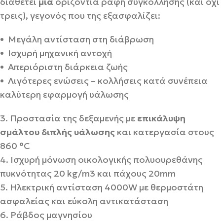
διαθέτει
μια
οριζόντια ραφή συγκόλλησης (και όχι
τρεις), γεγονός που της εξασφαλίζει:
• Μεγάλη αντίσταση στη διάβρωση
• Ισχυρή μηχανική αντοχή
• Απεριόριστη διάρκεια ζωής
• Λιγότερες ενώσεις – κολλήσεις κατά συνέπεια
καλύτερη εφαρµογή υάλωσης
3. Προστασία της δεξαμενής με
επικάλυψη
σμάλτου διπλής υάλωσης
και κατεργασία στους
860 °C
4. Ισχυρή µόνωση οικολογικής πολυουρεθάνης
πυκνότητας 20 kg/m3 και πάχους 20mm
5. Ηλεκτρική αντίσταση 4000W µε θερµοστάτη
ασφαλείας και εύκολη αντικατάσταση
6. Ράβδος μαγνησίου