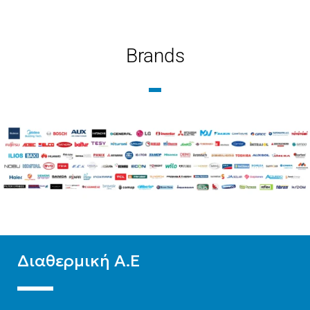
ΛΊΤΡΑ
120
ΒΆΣΗ
ΣΥΛΛΈΚΤΗΣ
Brands
Κεραμοσκεπή
,
Επιλεκτικός συλλέκτης
Ταράτσα
ΑΡ. ΣΥΛΛΕΚΤΏΝ
1
BRAND
Diatherm-b
ΤΎΠΟΣ ΛΕΙΤ.
ΕΠΙΦΆΝΕΙΑ(M2)
4
Διπλής ενέργειας
,
ΥΛΙΚΌ
Glass
Τριπλής ενέργειας
ΑΡ. ΣΥΛΛΕΚΤΏΝ
2
ΒΆΣΗ
Διαθερμική Α.Ε
ΛΊΤΡΑ
200
Κεραμοσκεπή
,
Ταράτσα