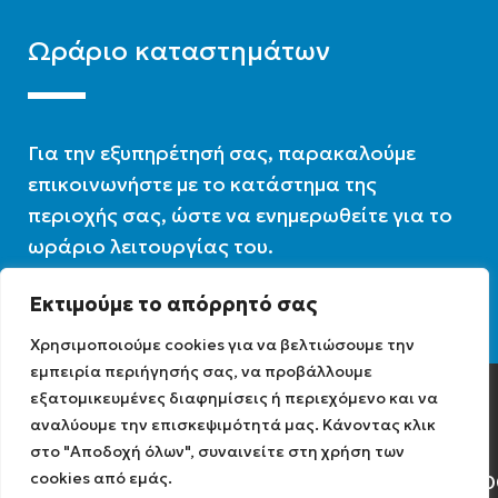
Ωράριο καταστημάτων
Για την εξυπηρέτησή σας, παρακαλούμε
επικοινωνήστε με το κατάστημα της
περιοχής σας, ώστε να ενημερωθείτε για το
ωράριο λειτουργίας του.
Εκτιμούμε το απόρρητό σας
Ωράριο λειτουργίας : 07:30 – 16:00
Χρησιμοποιούμε cookies για να βελτιώσουμε την
εμπειρία περιήγησής σας, να προβάλλουμε
εξατομικευμένες διαφημίσεις ή περιεχόμενο και να
Diathermiki.gr © 2022
αναλύουμε την επισκεψιμότητά μας. Κάνοντας κλικ
στο "Αποδοχή όλων", συναινείτε στη χρήση των
cookies από εμάς.
Αρ. Γ.Ε.ΜΗ: 0584471040