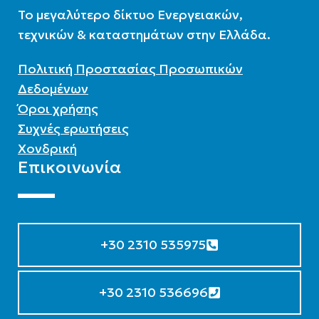
To μεγαλύτερο δίκτυο Ενεργειακών,
ΣΥΛΛΈΚΤΗΣ
τεχνικών & καταστημάτων στην Ελλάδα.
ΕΠΙΦΆΝΕΙΑ(M2)
1,95
Επιλεκτικός συλλέκτης
Πολιτική Προστασίας Προσωπικών
Δεδομένων
Όροι χρήσης
Συχνές ερωτήσεις
Χονδρική
Επικοινωνία
+30 2310 535975
+30 2310 536696