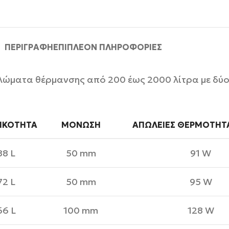
ΠΕΡΙΓΡΑΦΉ
ΕΠΙΠΛΈΟΝ ΠΛΗΡΟΦΟΡΊΕΣ
κλώματα θέρμανσης από 200 έως 2000 λίτρα με δ
ΙΚΌΤΗΤΑ
ΜΌΝΩΣΗ
ΑΠΏΛΕΙΕΣ ΘΕΡΜΌΤΗΤΑ
88 L
50 mm
91 W
72 L
50 mm
95 W
66 L
100 mm
128 W