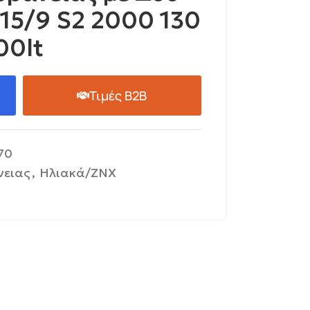
 15/9 S2 2000 130
00lt
Τιμές B2B
70
νειας
,
Ηλιακά/ΖΝΧ