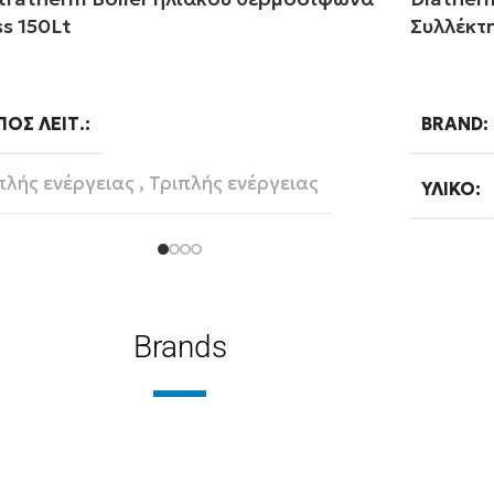
ss 150Lt
Συλλέκτ
αβάστε περισσότερα
Διαβάστ
ΠΟΣ ΛΕΙΤ.
BRAND
πλής ενέργειας
,
Τριπλής ενέργειας
ΥΛΙΚΌ
150
ΤΡΑ
ΛΊΤΡΑ
Zentratherm-evil
AND
ΣΥΛΛΈΚ
Brands
Glass
ΙΚΌ
ΑΡ. ΣΥ
ΤΎΠΟΣ Λ