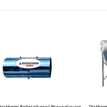
tratherm Boiler ηλιακού θερμοσίφωνα
Diatherm