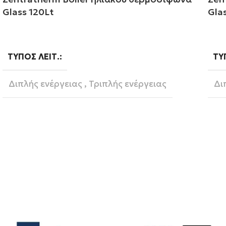
Glass 120Lt
Gla
Διαβάστε περισσότερα
Δι
ΤΎΠΟΣ ΛΕΙΤ.
ΤΎ
Διπλής ενέργειας
,
Τριπλής ενέργειας
Δι
120
ΛΊΤΡΑ
ΛΊ
Zentratherm-evil
BRAND
BR
Glass
ΥΛΙΚΌ
ΥΛ