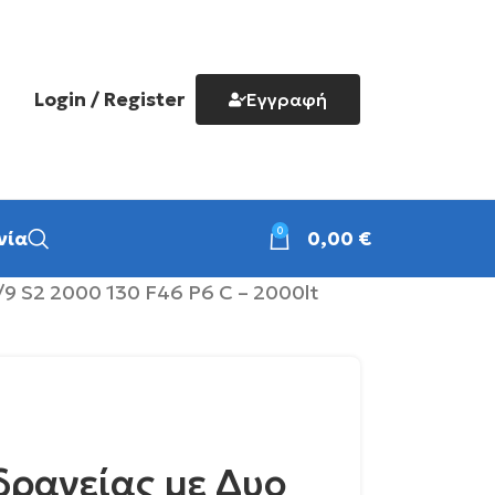
Login / Register
Εγγραφή
0
νία
0,00
€
9 S2 2000 130 F46 P6 C – 2000lt
δρανείας με Δυο