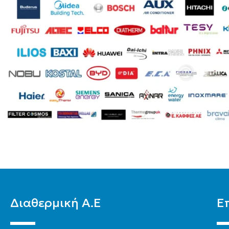
Διαθερμική Α.Ε
Ε