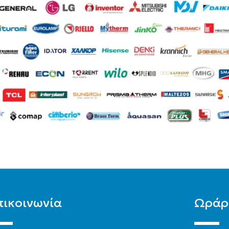
Διπλής 
ΒΆΣΗ
ΕΠΙΦΆΝ
πικοινωνία
Ωράρ