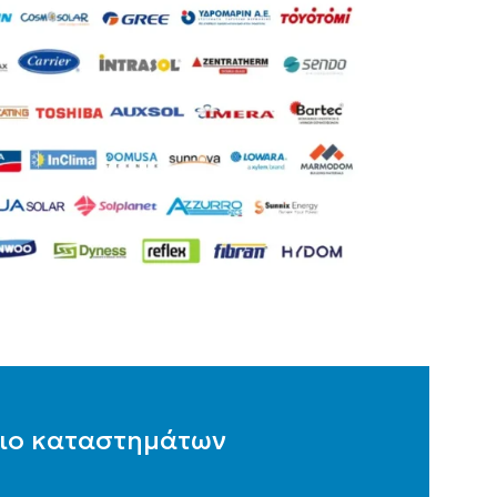
ενέργειας
,
Τριπλής ενέργειας
ΑΡ. ΣΥΛΛΕΚ
Κεραμοσκεπή
,
Ταράτσα
150
ΛΊΤΡΑ
1,95
ΕΙΑ(M2)
ΣΥΛΛΈΚΤΗΣ
ιο καταστημάτων