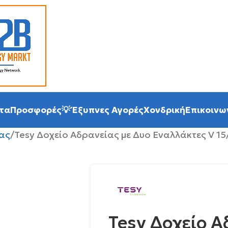
τα
Προσφορές
💡 Έξυπνες Αγορές
Χονδρική
Επικοινω
ας
Tesy Δοχείο Αδρανείας με Δυο Εναλλάκτες V 15/
Tesy Δοχείο Α