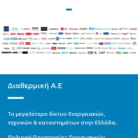
Ταράτσα
Zentratherm-evil
BRAND
Diatherm-b
ΥΛΙΚΌ
Glass
ΕΠΙΦΆΝΕΙΑ(M2)
2
ΥΛΙΚΌ
Glass
ΑΡ. ΣΥΛΛΕΚΤΏΝ
1
Διαθερμική Α.Ε
ΛΊΤΡΑ
120
To μεγαλύτερο δίκτυο Ενεργειακών,
ΣΥΛΛΈΚΤΗΣ
τεχνικών & καταστημάτων στην Ελλάδα.
Επιλεκτικός συλλέκτης
Πολιτική Προστασίας Προσωπικών