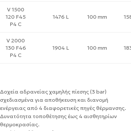
V 1500
120 F45
1476 L
100 mm
15
P4 C
V 2000
130 F46
1904 L
100 mm
18
P4 C
Δοχεία αδρανείας χαμηλής πίεσης (3 bar)
σχεδιασμένα για αποθήκευση και διανομή
ενέργειας από 4 διαφορετικές πηγές θέρμανσης.
Δυνατότητα τοποθέτησης έως 4 αισθητηρίων
θερμοκρασίας.