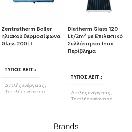
Zentratherm Boiler
Diatherm Glass 120
ηλιακού θερμοσίφωνα
Lt/2m² με Επιλεκτικό
Glass 200Lt
Συλλέκτη και Inox
Περίβλημα
Διαβάστε περισσότερα
Διαβάστε περισσότερα
ΤΎΠΟΣ ΛΕΙΤ.
ΤΎΠΟΣ ΛΕΙΤ.
Διπλής ενέργειας
,
Τριπλής ενέργειας
Διπλής ενέργειας
,
Τριπλής ενέργειας
ΛΊΤΡΑ
200
ΒΆΣΗ
Brands
BRAND
Κεραμοσκεπή
,