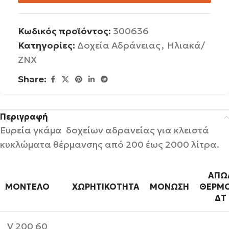
Κωδικός προϊόντος:
300636
Κατηγορίες:
Δοχεία Αδράνειας
,
Ηλιακά/
ΖΝΧ
Share:
Περιγραφή
Ευρεία γκάμα δοχείων αδρανείας για κλειστά
κυκλώματα θέρμανσης από 200 έως 2000 λίτρα.
ΑΠΏ
ΜΟΝΤΈΛΟ
ΧΩΡΗΤΙΚΌΤΗΤΑ
ΜΌΝΩΣΗ
ΘΕΡΜ
ΔT
V 200 60