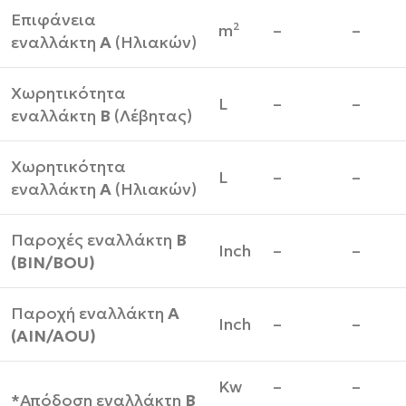
Επιφάνεια
m²
–
–
εναλλάκτη
Α
(Ηλιακών)
Χωρητικότητα
L
–
–
εναλλάκτη
Β
(Λέβητας)
Χωρητικότητα
L
–
–
εναλλάκτη
Α
(Ηλιακών)
Παροχές εναλλάκτη
Β
Inch
–
–
(BIN/BOU)
Παροχή εναλλάκτη
Α
Inch
–
–
(AIN/AOU)
Kw
–
–
*Απόδοση εναλλάκτη
Β