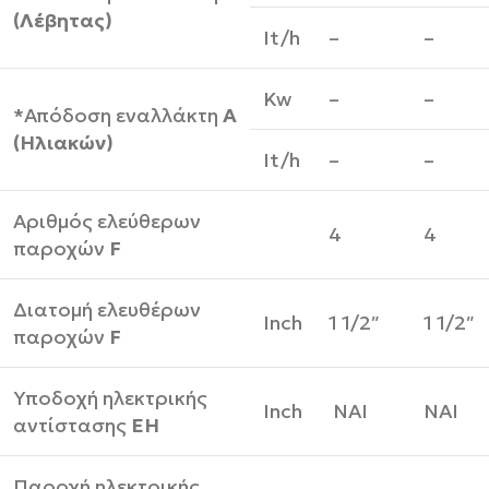
(Λέβητας)
It/h
–
–
Kw
–
–
*Απόδοση εναλλάκτη
Α
(Ηλιακών)
It/h
–
–
Αριθμός ελεύθερων
4
4
παροχών
F
Διατομή ελευθέρων
Inch
1 1/2″
1 1/2″
παροχών
F
Υποδοχή ηλεκτρικής
Inch
ΝΑΙ
ΝΑΙ
αντίστασης
ΕΗ
Παροχή ηλεκτρικής