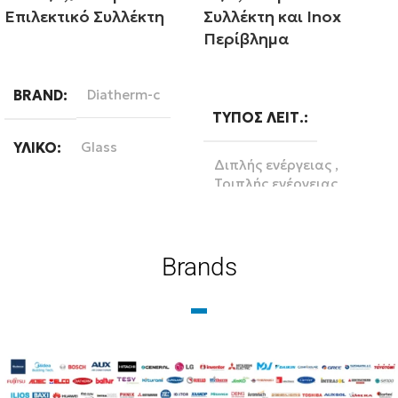
Επιλεκτικό Συλλέκτη
Συλλέκτη και Inox
Περίβλημα
Διαβάστε περισσότερα
Διαβάστε περισσότερα
BRAND
Diatherm-c
ΤΎΠΟΣ ΛΕΙΤ.
ΥΛΙΚΌ
Glass
Διπλής ενέργειας
,
Τριπλής ενέργειας
ΛΊΤΡΑ
120
ΒΆΣΗ
ΣΥΛΛΈΚΤΗΣ
Brands
Κεραμοσκεπή
,
Επιλεκτικός συλλέκτης
Ταράτσα
ΑΡ. ΣΥΛΛΕΚΤΏΝ
1
BRAND
Diatherm-b