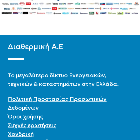
ΤΎΠΟΣ ΛΕΙΤ.
ΕΠΙΦΆΝΕΙΑ(M2)
2,5
Διπλής ενέργειας
,
ΥΛΙΚΌ
Glass
Τριπλής ενέργειας
ΑΡ. ΣΥΛΛΕΚΤΏΝ
1
ΒΆΣΗ
Διαθερμική Α.Ε
ΛΊΤΡΑ
150
Κεραμοσκεπή
,
Ταράτσα
To μεγαλύτερο δίκτυο Ενεργειακών,
ΣΥΛΛΈΚΤΗΣ
τεχνικών & καταστημάτων στην Ελλάδα.
ΕΠΙΦΆΝΕΙΑ(M2)
1,95
Επιλεκτικός συλλέκτης
Πολιτική Προστασίας Προσωπικών
Δεδομένων
Όροι χρήσης
Συχνές ερωτήσεις
Χονδρική