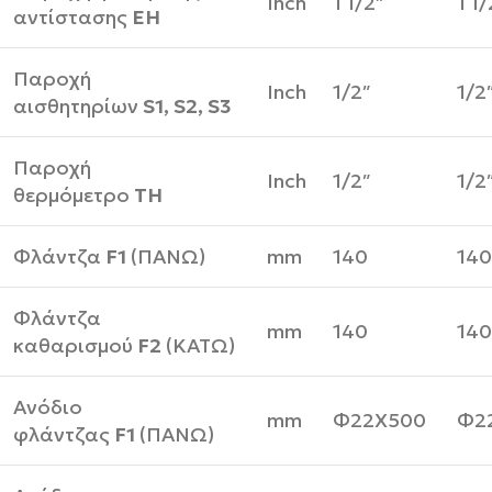
Inch
1 1/2″
1 1/
αντίστασης
ΕΗ
Παροχή
Inch
1/2″
1/2
αισθητηρίων
S1, S2, S3
Παροχή
Inch
1/2″
1/2
θερμόμετρο
TH
Φλάντζα
F1
(ΠΑΝΩ)
mm
140
140
Φλάντζα
mm
140
140
καθαρισμού
F2
(ΚΑΤΩ)
Ανόδιο
mm
Φ22Χ500
Φ2
φλάντζας
F1
(ΠΑΝΩ)