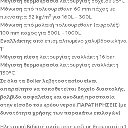
Μέγιστη θερμοκρασία
λειτουργίας δοχείου 95°C
Μόνωση
από πολυουρεθάνη 60 mm πάχος με
πυκνότητα 52 kg/m³ για 160L – 300L
Μόνωση
από μαλακή πολυουρεθάνη (αφρολέξ)
100 mm πάχος για 500L – 1000L
Εναλλάκτης
από επισμαλτωμένο χαλυβδοσωλήνα
1″
Μέγιστη πίεση
λειτουργίας εναλλάκτη 16 bar
Μέγιστη θερμοκρασία
λειτουργίας εναλλάκτη
130°C
Σε όλα τα Boiler λεβητοστασίου είναι
απαραίτητο να τοποθετείται δοχείο διαστολής,
βαλβίδα ασφαλείας και ανοδική προστασία
στην είσοδο του κρύου νερού.
ΠΑΡΑΤΗΡΗΣΕΙΣ (με
δυνατότητα χρήσης των παρακάτω επιλογών)
Ηλεκτρική βιδωτή αντίσταση μαζί με θερμοστάτη 1