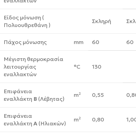
εναλλακτών
Είδος μόνωση (
Σκληρή
Σκλ
Πολυουθρεθάνη )
Πάχος μόνωσης
mm
60
60
Μέγιστη θερμοκρασία
λειτουργίας
°C
130
εναλλακτών
Επιφάνεια
m²
0,55
0,8
εναλλάκτη
Β
(Λέβητας)
Επιφάνεια
m²
0,80
1,0
εναλλάκτη
Α
(Ηλιακών)