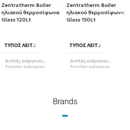
Zentratherm Boiler
Zentratherm Boiler
ηλιακού θερμοσίφωνα
ηλιακού θερμοσίφωνα
Glass 120Lt
Glass 150Lt
Διαβάστε περισσότερα
Διαβάστε περισσότερα
ΤΎΠΟΣ ΛΕΙΤ.
ΤΎΠΟΣ ΛΕΙΤ.
Διπλής ενέργειας
,
Διπλής ενέργειας
,
Τριπλής ενέργειας
Τριπλής ενέργειας
ΛΊΤΡΑ
120
ΛΊΤΡΑ
150
Brands
BRAND
BRAND
Zentratherm-evil
Zentratherm-evil