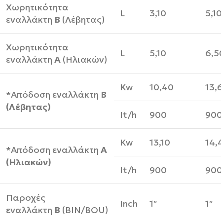
Χωρητικότητα
L
3,10
5,1
εναλλάκτη
Β
(Λέβητας)
Χωρητικότητα
L
5,10
6,5
εναλλάκτη
Α
(Ηλιακών)
Kw
10,40
13,
*Απόδοση εναλλάκτη
Β
(Λέβητας)
It/h
900
90
Kw
13,10
14,
*Απόδοση εναλλάκτη
Α
(Ηλιακών)
It/h
900
90
Παροχές
Inch
1″
1″
εναλλάκτη
Β
(BIN/BOU)