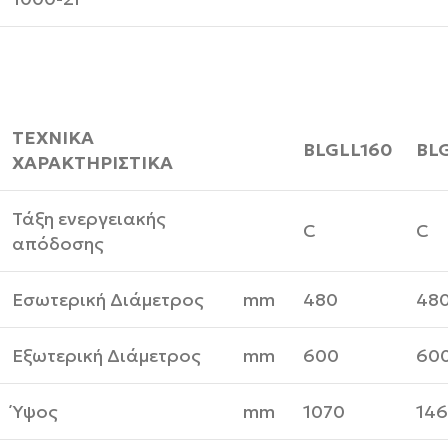
ΤΕΧΝΙΚΑ
BLGLL160
BL
ΧΑΡΑΚΤΗΡΙΣΤΙΚΑ
Τάξη ενεργειακής
C
C
απόδοσης
Εσωτερική Διάμετρος
mm
480
48
Εξωτερική Διάμετρος
mm
600
60
Ύψος
mm
1070
14