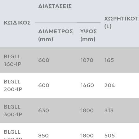
ΔΙΑΣΤΑΣΕΙΣ
ΧΩΡΗΤΙΚΟΤ
ΚΩΔΙΚΟΣ
(L)
ΔΙΑΜΕΤΡΟΣ
ΥΨΟΣ
(mm)
(mm)
BLGLL
600
1070
165
160-1P
BLGLL
600
1460
204
200-1P
BLGLL
630
1800
313
300-1P
BLGLL
850
1800
505