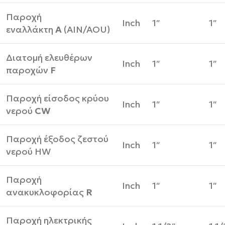
Παροχή
Inch
1″
1″
εναλλάκτη
Α
(AIN/AOU)
Διατομή ελευθέρων
Inch
1″
1″
παροχών
F
Παροχή είσοδος κρύου
Inch
1″
1″
νερού
CW
Παροχή έξοδος ζεστού
Inch
1″
1″
νερού HW
Παροχή
Inch
1″
1″
ανακυκλοφορίας
R
Παροχή ηλεκτρικής