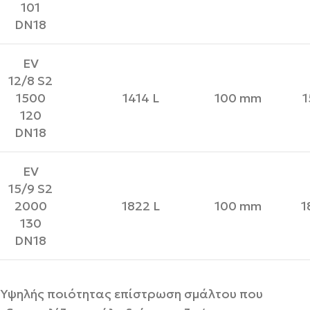
101
DN18
EV
12/8 S2
1500
1414 L
100 mm
1
120
DN18
EV
15/9 S2
2000
1822 L
100 mm
1
130
DN18
Υψηλής ποιότητας επίστρωση σμάλτου που