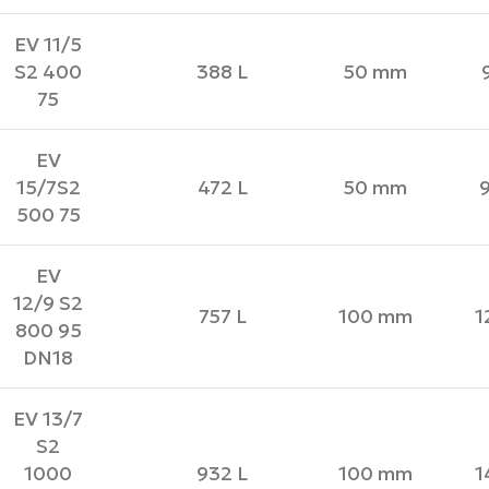
EV 11/5
S2 400
388 L
50 mm
75
EV
15/7S2
472 L
50 mm
500 75
EV
12/9 S2
757 L
100 mm
1
800 95
DN18
EV 13/7
S2
1000
932 L
100 mm
1