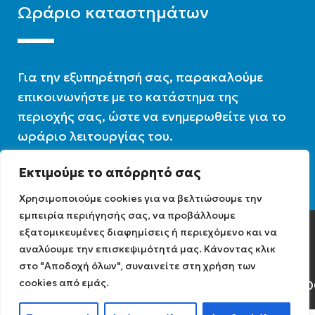
Ωράριο καταστημάτων
Για την εξυπηρέτησή σας, παρακαλούμε
επικοινωνήστε με το κατάστημα της
περιοχής σας, ώστε να ενημερωθείτε για το
ωράριο λειτουργίας του.
Εκτιμούμε το απόρρητό σας
Ωράριο λειτουργίας : 07:30 – 16:00
Χρησιμοποιούμε cookies για να βελτιώσουμε την
εμπειρία περιήγησής σας, να προβάλλουμε
εξατομικευμένες διαφημίσεις ή περιεχόμενο και να
Diathermiki.gr © 2022
αναλύουμε την επισκεψιμότητά μας. Κάνοντας κλικ
στο "Αποδοχή όλων", συναινείτε στη χρήση των
cookies από εμάς.
Αρ. Γ.Ε.ΜΗ: 0584471040