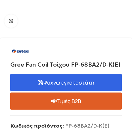
Click to enlarge
Gree Fan Coil Τοίχου FP‐68BA2/D‐K(E)
Ψάχνω εγκαταστάτη
Τιμές B2B
Κωδικός προϊόντος:
FP‐68BA2/D‐K(E)