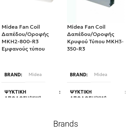
Midea Fan Coil
Midea Fan Coil
Δαπέδου/Οροφής
Δαπέδου/Οροφής
MKH2-800-R3
Κρυφού Τύπου MKH3-
Εμφανούς τύπου
350-R3
Διαβάστε περισσότερα
Διαβάστε περισσότερα
BRAND
Midea
BRAND
Midea
ΨΥΚΤΙΚΉ
ΨΥΚΤΙΚΉ
ΑΠΌΔΟΣΗ(KW)
ΑΠΌΔΟΣΗ(KW)
7,35
3,85
Brands
ΘΕΡΜΙΚΉ
ΘΕΡΜΙΚΉ