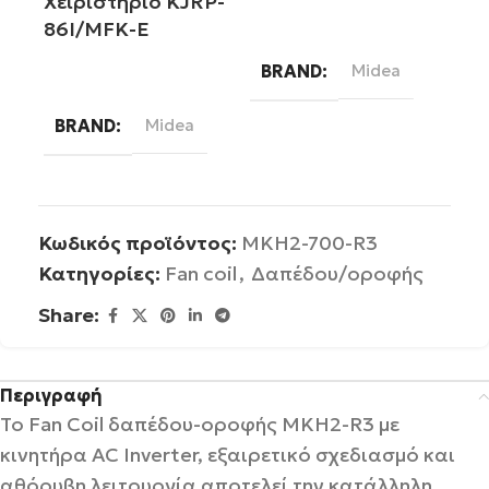
Xειριστήριο KJRP-
86I/MFK-E
Διαβάστε περισσότερα
BRAND
Midea
Διαβάστε περισσότερα
BRAND
Midea
Κωδικός προϊόντος:
MKH2-700-R3
Κατηγορίες:
Fan coil
,
Δαπέδου/οροφής
Share:
Περιγραφή
Το Fan Coil δαπέδου-οροφής MKH2-R3 με
κινητήρα AC Inverter, εξαιρετικό σχεδιασμό και
αθόρυβη λειτουργία αποτελεί την κατάλληλη