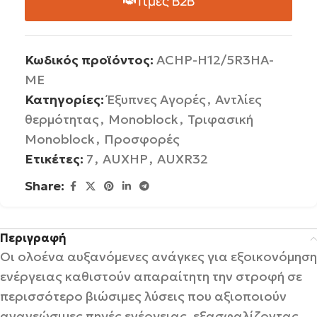
Τιμές B2B
Κωδικός προϊόντος:
ACHP-H12/5R3HA-
ME
Κατηγορίες:
Έξυπνες Αγορές
,
Αντλίες
θερμότητας
,
Monoblock
,
Τριφασική
Monoblock
,
Προσφορές
Ετικέτες:
7
,
AUXHP
,
AUXR32
Share:
Περιγραφή
Οι ολοένα αυξανόμενες ανάγκες για εξοικονόμηση
ενέργειας καθιστούν απαραίτητη την στροφή σε
περισσότερο βιώσιμες λύσεις που αξιοποιούν
ανανεώσιμες πηγές ενέργειας, εξασφαλίζοντας