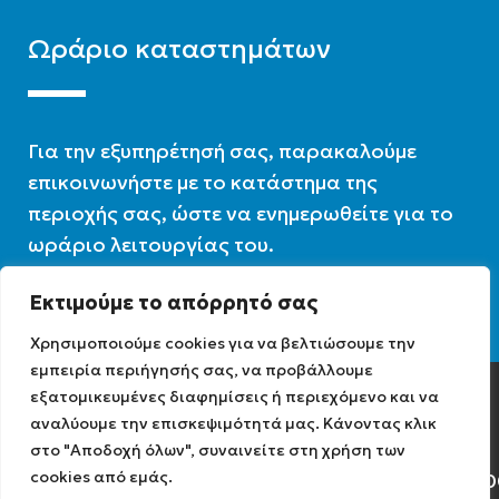
Ωράριο καταστημάτων
Για την εξυπηρέτησή σας, παρακαλούμε
επικοινωνήστε με το κατάστημα της
περιοχής σας, ώστε να ενημερωθείτε για το
ωράριο λειτουργίας του.
Εκτιμούμε το απόρρητό σας
Ωράριο λειτουργίας : 07:30 – 16:00
Χρησιμοποιούμε cookies για να βελτιώσουμε την
εμπειρία περιήγησής σας, να προβάλλουμε
εξατομικευμένες διαφημίσεις ή περιεχόμενο και να
Diathermiki.gr © 2022
αναλύουμε την επισκεψιμότητά μας. Κάνοντας κλικ
στο "Αποδοχή όλων", συναινείτε στη χρήση των
cookies από εμάς.
Αρ. Γ.Ε.ΜΗ: 0584471040