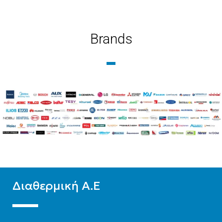
18000
ΕΝΕΡΓΕΙΑΚΉ ΚΛΆΣΗ
Brands
ΨΎΞΗΣ
ΕΝΕΡΓΕΙΑΚΉ ΚΛΆΣΗ
ΨΎΞΗΣ
A++
A++
ΧΡΏΜΑ
Λευκό
WIFI
Standard
ΧΡΏΜΑ
Μαύρο
Διαθερμική Α.Ε