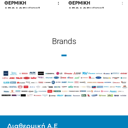
ΘΕΡΜΙΚΉ
ΘΕΡΜΙΚΉ
ΑΠΌΔΟΣΗ(KW)
ΑΠΌΔΟΣΗ(KW)
16
16
Brands
ΕΊΔΟΣ
ΤΕΧΝΟΛΟΓΊΑ
Μεσαίων θερμοκρασιών
Ψύξη-Θέρμανση με
δυνατότητα ΖΝΧ
ΤΕΧΝΟΛΟΓΊΑ
ΕΊΔΟΣ
Ψύξη-Θέρμανση με
δυνατότητα ΖΝΧ
Μεσαίων θερμοκρασιών
ΨΥΚΤΙΚΌ ΜΈΣΟ
R32
ΨΥΚΤΙΚΌ ΜΈΣΟ
R32
Διαθερμική Α.Ε