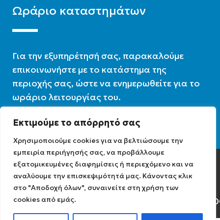
Ωράριο καταστημάτων
Για την εξυπηρέτησή σας, παρακαλούμε
επικοινωνήστε με το κατάστημα της
περιοχής σας, ώστε να ενημερωθείτε για το
ωράριο λειτουργίας του.
Εκτιμούμε το απόρρητό σας
Ωράριο λειτουργίας : 07:30 – 16:00
Χρησιμοποιούμε cookies για να βελτιώσουμε την
εμπειρία περιήγησής σας, να προβάλλουμε
εξατομικευμένες διαφημίσεις ή περιεχόμενο και να
Diathermiki.gr © 2022
αναλύουμε την επισκεψιμότητά μας. Κάνοντας κλικ
στο "Αποδοχή όλων", συναινείτε στη χρήση των
cookies από εμάς.
Αρ. Γ.Ε.ΜΗ: 0584471040