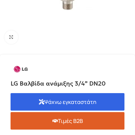
Click to enlarge
LG Βαλβίδα ανάμιξης 3/4” DN20
Ψάχνω εγκαταστάτη
Τιμές B2B