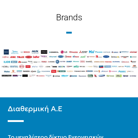
Brands
ΕΊΔΟΣ
ΤΕΧΝΟΛΟΓΊΑ
Μεσαίων θερμοκρασιών
Ψύξη-Θέρμανση με
δυνατότητα ΖΝΧ
ΤΕΧΝΟΛΟΓΊΑ
ΕΊΔΟΣ
Ψύξη-Θέρμανση με
δυνατότητα ΖΝΧ
Μεσαίων θερμοκρασιών
ΨΥΚΤΙΚΌ ΜΈΣΟ
R32
ΨΥΚΤΙΚΌ ΜΈΣΟ
R32
Διαθερμική Α.Ε
To μεγαλύτερο δίκτυο Ενεργειακών,