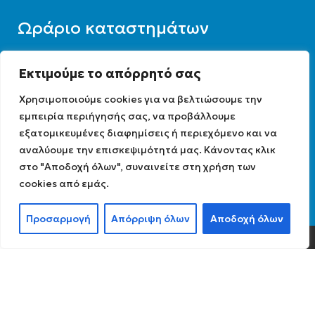
Ωράριο καταστημάτων
Εκτιμούμε το απόρρητό σας
Για την εξυπηρέτησή σας, παρακαλούμε
Χρησιμοποιούμε cookies για να βελτιώσουμε την
επικοινωνήστε με το κατάστημα της
εμπειρία περιήγησής σας, να προβάλλουμε
περιοχής σας, ώστε να ενημερωθείτε για το
εξατομικευμένες διαφημίσεις ή περιεχόμενο και να
αναλύουμε την επισκεψιμότητά μας. Κάνοντας κλικ
ωράριο λειτουργίας του.
στο "Αποδοχή όλων", συναινείτε στη χρήση των
cookies από εμάς.
Ωράριο λειτουργίας : 07:30 – 16:00
Προσαρμογή
Απόρριψη όλων
Αποδοχή όλων
0
Shop
Filters
My account
Cart
Diathermiki.gr © 2022
Αρ. Γ.Ε.ΜΗ: 0584471040