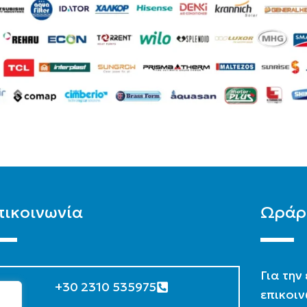
πικοινωνία
Ωράρ
Για την
+30 2310 535975
επικοιν