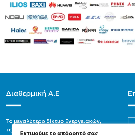
Διαθερμική Α.Ε
Ε
To μεγαλύτερο δίκτυο Ενεργειακών,
τεχνικών & καταστημάτων στην Ελλάδα.
Εκτιμούμε το απόρρητό σας