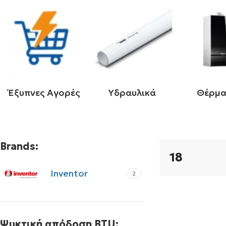
Έξυπνες Αγορές
Υδραυλικά
Θέρμ
Brands:
18
Inventor
2
Ψυκτική απόδοση BTU: