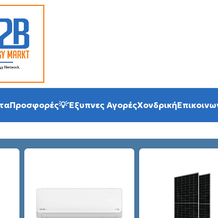
τα
Προσφορές
💡 Έξυπνες Αγορές
Χονδρική
Επικοινω