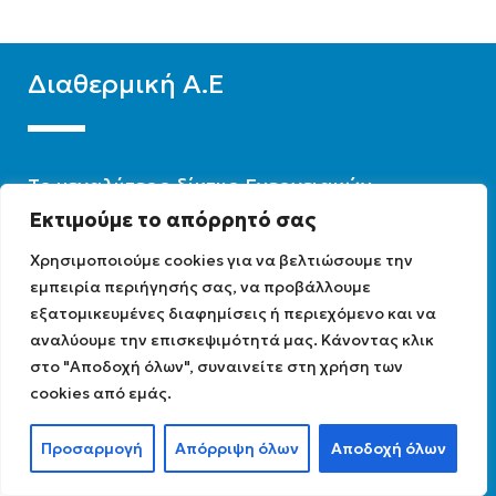
Διαθερμική Α.Ε
To μεγαλύτερο δίκτυο Ενεργειακών,
τεχνικών & καταστημάτων στην Ελλάδα.
Εκτιμούμε το απόρρητό σας
Χρησιμοποιούμε cookies για να βελτιώσουμε την
Πολιτική Προστασίας Προσωπικών
εμπειρία περιήγησής σας, να προβάλλουμε
Δεδομένων
εξατομικευμένες διαφημίσεις ή περιεχόμενο και να
Όροι χρήσης
αναλύουμε την επισκεψιμότητά μας. Κάνοντας κλικ
Συχνές ερωτήσεις
στο "Αποδοχή όλων", συναινείτε στη χρήση των
Χονδρική
cookies από εμάς.
Επικοινωνία
Προσαρμογή
Απόρριψη όλων
Αποδοχή όλων
0
Shop
My account
Cart