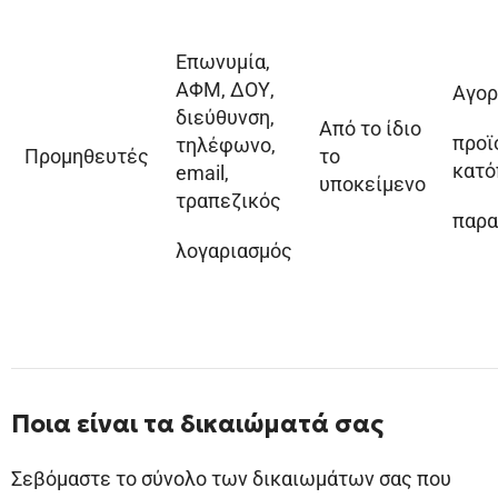
Επωνυμία,
ΑΦΜ, ΔΟΥ,
Αγορ
διεύθυνση,
Από το ίδιο
προϊ
τηλέφωνο,
Προμηθευτές
το
κατό
email,
υποκείμενο
τραπεζικός
παρα
λογαριασμός
Ποια είναι τα δικαιώματά σας
Σεβόμαστε το σύνολο των δικαιωμάτων σας που