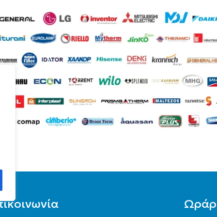
πικοινωνία
Ωράρ